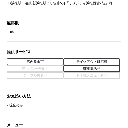
JR浜松駅 遠鉄 新浜松駅より徒歩5分「ザザシティ浜松⻄館2階」内
座席数
10席
提供サービス
店内飲食可
テイクアウト対応可
デリバリー対応可
駐車場あり
テーブル席あり
お子様メニューあり
お支払い方法
現金のみ
メニュー