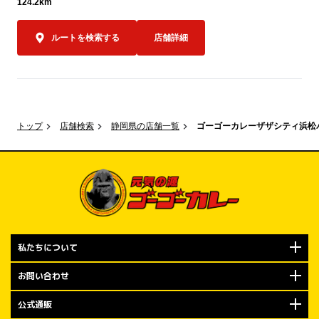
124.2km
す。

ルートを検索する
店舗詳細
550円はもち
金沢エムザ店
気持ちを込め
レーをお楽しみ
限定キャンペー
トップ
店舗検索
静岡県の店舗一覧
ゴーゴーカレーザザシティ浜松
規定数量に達
で、ぜひお早め
オープン記念キ
もちろんやり
布！

私たちについて
2026年7月
での期間は、
お問い合わせ
「トッピング
公式通販
ます。
