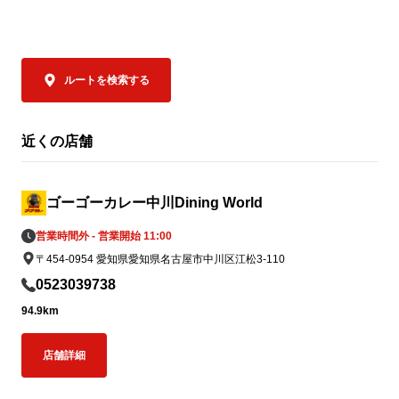
支援内容

なんと…ゴー
① 国内のゴーゴーカレーグループ全店舗で
ユキのカレー」
募金活動を実施

ルートを検索する
2026年7月31日（金）より順次、国内のゴ
ゴーゴーカレ
ーゴーカレーグループ全店舗に募金箱を設
ンユキ金沢ブ
置し、義援金の募集を開始しております。

み）」がご注文
近くの店舗
皆さまからお預かりした募金は、熊本地方
金沢カレーを
支援のため責任を持って寄付いたします。

してキッチン
へ、「この場
ゴーゴーカレー中川Dining World
一緒に楽しん
営業時間外 - 営業開始 11:00
② 8月5日「ゴーゴーデー」売上の一部を
を込めています
〒454-0954 愛知県愛知県名古屋市中川区江松3-110
寄付

8月5日（水）の「ゴーゴーデー」における
ゴーゴーカレー
0523039738
国内ゴーゴーカレーグループ全店舗の売上
ッチンユキの
94.9km
（税抜）の5％（カレー1食あたり約50円相
クカレー”。

当）を義援金として寄付します。※1,000
ふたつご注文
店舗詳細
円の商品をご購入いただいた場合

でありながら
全国のお客様からいただく一皿一皿のご利
の味を食べ比べ