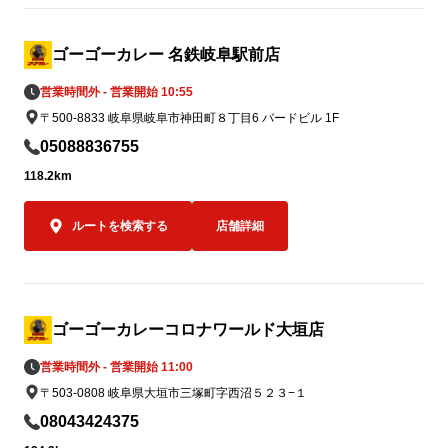
用を、熊本地方への支援につなげてまいり
「キッチンユ
ます。

イズのみ）」の
込）。

ゴーゴーカレー 名鉄岐阜駅前店
7月5日（日
営業時間外 - 営業開始 10:55
③ ゴーゴーカレーレトルト5,000食を支援
に達し次第の終
〒500-8833 岐阜県岐阜市神田町８丁目6 バードビル 1F
物資として準備

被災地の状況や行政・支援団体からの要請
なお、当該期
05088836755
に応じて、ゴーゴーカレーレトルト5,000
キ金沢ブラッ
118.2km
食を支援物資として要請をいただいた後、
ことも可能で
なるべく速やかに届けることができる体制
550円（税込）
ルートを検索する
店舗詳細
を整えております。

必要とされる場所へ、必要なタイミング
オープン記念キ
で、迅速に物資をお届けできるよう対応し
もちろんゴーゴ
てまいります。
ポークロース
0名さま限定で
ゴーゴーカレーコロナワールド大垣店
営業時間外 - 営業開始 11:00
オープン当日の
〒503-0808 岐阜県大垣市三塚町字西沼５２３−１
00名様限定
スカツカレー（
08043424375
込）を、550