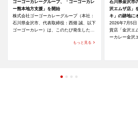
ゴーゴーカレーグループ、「ゴーゴーカレ
石川県金沢市
ー熊本地方支援」を開始
沢エムザ店」
株式会社ゴーゴーカレーグループ（本社：
キ」の跡地に
石川県金沢市、代表取締役：西畑 誠、以下 
2026年7月
ゴーゴーカレー）は、このたび発生した
貨店「金沢エ
「令和8年熊本地震」により、お亡くなり
ーカレー金沢
もっと見る
になられた方々のご冥福を心よりお祈り申
ます。

し上げますとともに、被災された皆さま、
そのご家族、ご関係者の皆さまに心よりお
同区画は、こ
見舞い申し上げます。

ユキ」が営業
ユキは、金沢
また、被災地で救助・復旧活動に尽力され
カレーをはじ
ている行政・自治体・医療関係者・ボラン
供している老
ティアの皆さまへ深く敬意を表します。

化と、濃厚で
レー」を通じ
ゴーゴーカレーは、一日も早い復旧・復興
てきました。

を願い、「ゴーゴーカレー熊本地方支援」
「ゴーゴーカ
を実施いたします。

る新店ではな
地に継承する
す。
