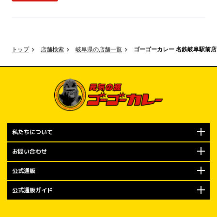
金沢エムザ店
気持ちを込め
レーをお楽しみ
限定キャンペー
トップ
店舗検索
岐阜県の店舗一覧
ゴーゴーカレー 名鉄岐阜駅前店
規定数量に達
で、ぜひお早め
オープン記念キ
もちろんやり
布！

私たちについて
2026年7月
での期間は、
お問い合わせ
「トッピング
公式通販
ます。

公式通販ガイド
今回の金沢エ
皆さまへのご