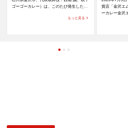
ゴーゴーカレー）は、このたび発生した
貨店「金沢エ
「令和8年熊本地震」により、お亡くなり
ーカレー金沢
もっと見る
になられた方々のご冥福を心よりお祈り申
ます。

し上げますとともに、被災された皆さま、
そのご家族、ご関係者の皆さまに心よりお
同区画は、こ
見舞い申し上げます。

ユキ」が営業
ユキは、金沢
また、被災地で救助・復旧活動に尽力され
カレーをはじ
ている行政・自治体・医療関係者・ボラン
供している老
ティアの皆さまへ深く敬意を表します。

化と、濃厚で
レー」を通じ
ゴーゴーカレーは、一日も早い復旧・復興
てきました。

を願い、「ゴーゴーカレー熊本地方支援」
「ゴーゴーカ
を実施いたします。

る新店ではな
地に継承する
す。

支援内容

なんと…ゴー
① 国内のゴーゴーカレーグループ全店舗で
ユキのカレー」