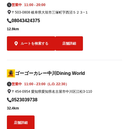
7月5日（日
営業中
11:00 - 20:00
③ ゴーゴーカレーレトルト5,000食を支援
に達し次第の終
〒503-0808 岐阜県大垣市三塚町字西沼５２３−１
物資として準備

被災地の状況や行政・支援団体からの要請
なお、当該期
08043424375
に応じて、ゴーゴーカレーレトルト5,000
キ金沢ブラッ
12.9km
食を支援物資として要請をいただいた後、
ことも可能で
なるべく速やかに届けることができる体制
550円（税込）
ルートを検索する
店舗詳細
を整えております。

必要とされる場所へ、必要なタイミング
オープン記念キ
で、迅速に物資をお届けできるよう対応し
もちろんゴーゴ
てまいります。
ポークロース
0名さま限定で
ゴーゴーカレー中川Dining World
営業中
11:00 - 23:00（L.O. 22:30）
オープン当日の
〒454-0954 愛知県愛知県名古屋市中川区江松3-110
00名様限定
スカツカレー（
0523039738
込）を、550
32.4km
す。

店舗詳細
550円はもち