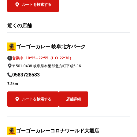
募金活動を実施

ルートを検索する
2026年7月31日（金）より順次、国内のゴ
ゴーゴーカレ
ーゴーカレーグループ全店舗に募金箱を設
ンユキ金沢ブ
置し、義援金の募集を開始しております。

み）」がご注文
近くの店舗
皆さまからお預かりした募金は、熊本地方
金沢カレーを
支援のため責任を持って寄付いたします。

してキッチン
へ、「この場
ゴーゴーカレー 岐阜北方パーク
一緒に楽しん
営業中
10:55 - 22:55（L.O. 22:30）
② 8月5日「ゴーゴーデー」売上の一部を
を込めています
〒501-0438 岐阜県本巣郡北方町平成5-16
寄付

8月5日（水）の「ゴーゴーデー」における
ゴーゴーカレー
0583728583
国内ゴーゴーカレーグループ全店舗の売上
ッチンユキの
7.2km
（税抜）の5％（カレー1食あたり約50円相
クカレー”。

当）を義援金として寄付します。※1,000
ふたつご注文
ルートを検索する
店舗詳細
円の商品をご購入いただいた場合

でありながら
全国のお客様からいただく一皿一皿のご利
の味を食べ比べ
用を、熊本地方への支援につなげてまいり
「キッチンユ
ます。

イズのみ）」の
込）。

ゴーゴーカレーコロナワールド大垣店