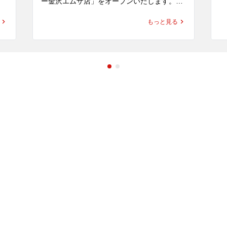
れ
ー金沢エムザ店」をオープンいたします。

「
す
ー
もっと見る
、
同区画は、これまで「金沢カレー キッチンユ
て
げ
キ」が営業していた場所です。キッチンユキ
ば
は、金沢カレー協会にも所属する金沢カレー
をはじめとする多彩なメニューを提供してい
揚
て
る老舗であり、昔ながらの洋食文化と、濃厚
ま
ィ
でマイルドな「金沢ブラックカレー」を通じ
ほ
て、多くのお客様に親しまれてきました。

ー
「ゴーゴーカレー金沢エムザ店」は、単なる
を
新店ではなく、金沢カレーの文化をこの地に
ロ
実
継承する店舗としてオープンいたします。

を
合
なんと…ゴーゴーカレー店内で「キッチンユ
生
キのカレー」を販売！

と
ゴーゴーカレー金沢エムザ店内で「キッチン
価
募
ユキ金沢ブラックカレー（中サイズのみ）」
がご注文可能となります。

一
ー
金沢カレーを愛してくださる皆さまへ、そし