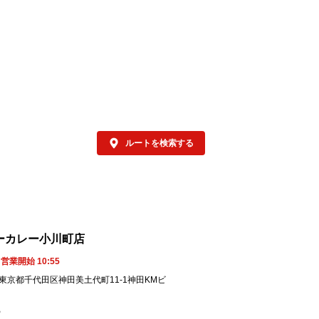
ルートを検索する
ーカレー小川町店
営業開始 10:55
53 東京都千代田区神田美土代町11-1神田KMビ
5