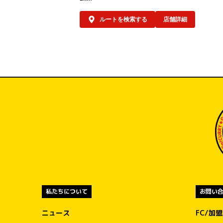
被災地の状況や行政・支援団体からの要請
応じて、ゴーゴーカレーレトルト5,000食
ルートを検索する
店舗詳細
支援物資として要請をいただいた後、なる
く速やかに届けることができる体制を整え
おります。

必要とされる場所へ、必要なタイミングで
迅速に物資をお届けできるよう対応してま
ります。
私たちについて
お問い
ニュース
FC/加