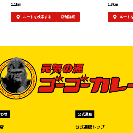
に
（税込）です。

1.1km
1.8km
を
べ
オープン記念キャンペーン①

ルートを検索する
店舗詳細
ルート
て
もちろんゴーゴーカレーも楽しんで！

ポークロースカツカレー（小）が、先着100
、
名さま限定で550円（税込）に！

い
オープン当日の2026年7月5日（日）は、100
名様限定でゴーゴーカレー「ポークロースカ
ツカレー（小）」通常価格980円（税込）
を、550円（税込）でご注文可能です。

550円はもちろん「ゴーゴー」価格。

金沢エムザ店をよろしくお願いします…の気
持ちを込めて、金沢の皆様にゴーゴーカレー
をお楽しみいただくための100名さま限定キ
ャンペーンです。

合わせ
公式通販
規定数量に達し次第の終了となりますので、
盟店
公式通販トップ
ぜひお早めにご来店くださいませ。
