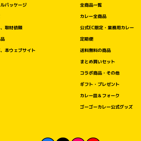
ナルパッケージ
全商品一覧
オープン記念キャンペーン②

文
カレー全商品
もちろんやります！ トッピング無料券大配
布！

ア、取材依頼
公式EC限定・業務用カレー
商品
定期便
2026年7月5日（日）から7月14日（火）まで
の期間は、ゴーゴーカレーでおなじみの「ト
販、本ウェブサイト
送料無料の商品
ッピング無料券」をプレゼントいたします。

まとめ買いセット
今回の金沢エムザ店オープンでも、金沢の皆
コラボ商品・その他
さまへのご挨拶と感謝を込めて、7月5日
ギフト・プレゼント
（日）のオープン初日にご来店いただいたお
客様には「トッピング無料券5枚つづり」
カレー皿＆フォーク
を、7月6日（月）〜7月14日（火）の初週に
ご来店いただいたお客様には「トッピング無
ゴーゴーカレー公式グッズ
料券1枚」をお渡しいたします。

実施日：2026年7月5日（日）

内容：トッピング無料券5枚つづりをプレゼ