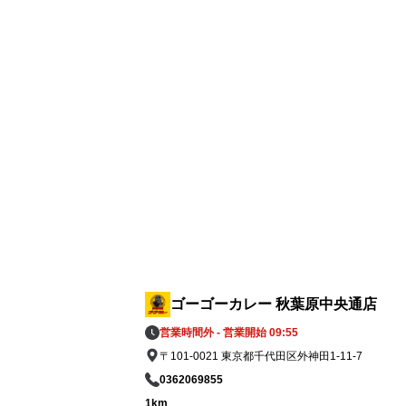
ゴーカレーグループ全店舗に募金箱を設置
し、義援金の募集を開始しております。

皆さまからお預かりした募金は、熊本地方
援のため責任を持って寄付いたします。

② 8月5日「ゴーゴーデー」売上の一部を寄
8月5日（水）の「ゴーゴーデー」における
内ゴーゴーカレーグループ全店舗の売上（
抜）の5％（カレー1食あたり約50円相当
義援金として寄付します。※1,000円の商
をご購入いただいた場合

全国のお客様からいただく一皿一皿のご利
を、熊本地方への支援につなげてまいりま
ゴーゴーカレー 秋葉原中央通店
す。

営業時間外 - 営業開始 09:55
〒101-0021 東京都千代田区外神田1-11-7
③ ゴーゴーカレーレトルト5,000食を支援
0362069855
資として準備

1km