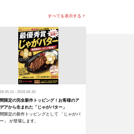
すべてを表示する
26.05.31 - 2026.06.30
2026.04.23 - 2026.0
間限定の完全新作トッピング！お客様のア
映画『SAKAMOT
デアから生まれた「じゃがバター」
開記念 ゴーゴー
間限定の新作トッピングとして 「じゃがバ
コラボ限定ノベル
ー」 が登場します。

さらに、一部店舗