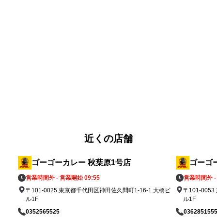
てキッチンユキを愛してこられた皆さまへ、
「この場所の味の記憶を、これからも一緒に
支
楽しんでいただきたい」という思いを込めて
います。

ゴーゴーカレーの“元気が出る一皿”と、キッ
付

チンユキの“老舗洋食屋さんの金沢ブラックカ
国
レー”。

税
ふたつご注文いただければ同じ金沢カレーで
）を
ありながら、それぞれに個性がある2つの味
品
を食べ比べることも可能です。

「キッチンユキ金沢ブラックカレー（中サイ
近くの店舗
用
ズのみ）」のご提供価格は950円（税込）。

7月5日（日）のオープン日から、規定数量に
ゴーゴーカレー 秋葉原1号店
ゴーゴ
達し次第の終了となります。

営業時間外 - 営業開始 09:55
営業時間外 - 
なお、当該期間中はレトルト「キッチンユキ
〒101-0025 東京都千代田区神田佐久間町1-16-1 大橋ビ
〒101-00
物
金沢ブラックカレー」をお求めいただくこと
ル1F
ル1F
も可能です。ご提供価格は一箱一食分550円
0352565525
036285155