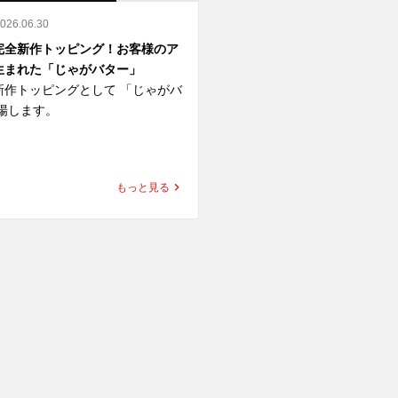
2026.06.30
完全新作トッピング！お客様のア
生まれた「じゃがバター」
新作トッピングとして 「じゃがバ
場します。

ー」はSNS投稿企画「#ゴーゴ
改造トッピング選手権」におい
もっと見る
800件超の中から最優秀賞に選
ングです。

がいもにバターをのせた、コクう
せ。

とバターの香りが、ゴーゴーカレ
ルーにぴったり合います。

カレーに追加して、さらに満足感
よし。チキンカツやエビフライと
新しい組み合わせを探すもよし。