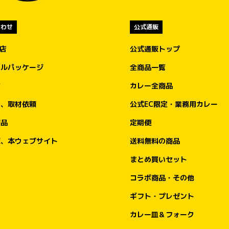
用
ズのみ）」のご提供価格は950円（税込）。

7月5日（日）のオープン日から、規定数量に
合わせ
公式通販
達し次第の終了となります。

盟店
公式通販トップ
なお、当該期間中はレトルト「キッチンユキ
物
金沢ブラックカレー」をお求めいただくこと
ナルパッケージ
全商品一覧
も可能です。ご提供価格は一箱一食分550円
文
カレー全商品
に
（税込）です。

を
ア、取材依頼
公式EC限定・業務用カレー
べ
オープン記念キャンペーン①

商品
定期便
て
もちろんゴーゴーカレーも楽しんで！

ポークロースカツカレー（小）が、先着100
販、本ウェブサイト
送料無料の商品
、
名さま限定で550円（税込）に！

い
まとめ買いセット
オープン当日の2026年7月5日（日）は、100
コラボ商品・その他
名様限定でゴーゴーカレー「ポークロースカ
ツカレー（小）」通常価格980円（税込）
ギフト・プレゼント
を、550円（税込）でご注文可能です。

カレー皿＆フォーク
550円はもちろん「ゴーゴー」価格。
