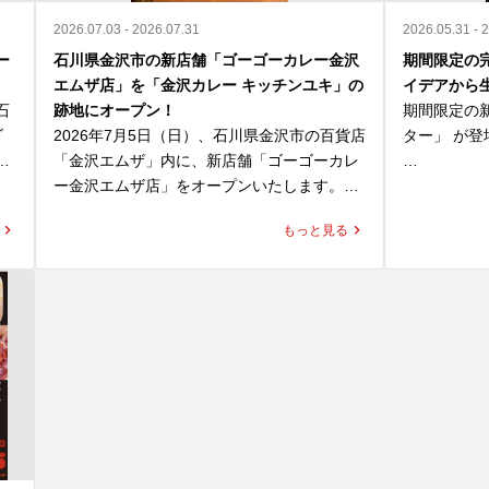
2026.07.03 - 2026.07.31
2026.05.31 - 
ー
石川県金沢市の新店舗「ゴーゴーカレー金沢
期間限定の
エムザ店」を「金沢カレー キッチンユキ」の
イデアから
石
跡地にオープン！
期間限定の
ゴ
2026年7月5日（日）、石川県金沢市の百貨店
ター」 が登
和
「金沢エムザ」内に、新店舗「ゴーゴーカレ
れ
ー金沢エムザ店」をオープンいたします。

「じゃがバタ
す
ーカレー魔
もっと見る
、
同区画は、これまで「金沢カレー キッチンユ
て、応募総数
げ
キ」が営業していた場所です。キッチンユキ
ばれたトッピ
は、金沢カレー協会にも所属する金沢カレー
をはじめとする多彩なメニューを提供してい
揚げたじゃ
て
る老舗であり、昔ながらの洋食文化と、濃厚
まの組み合わ
ィ
でマイルドな「金沢ブラックカレー」を通じ
ほくほく感
て、多くのお客様に親しまれてきました。

ーの濃厚な
「ゴーゴーカレー金沢エムザ店」は、単なる
を
新店ではなく、金沢カレーの文化をこの地に
ロースカツ
実
継承する店舗としてオープンいたします。

を高めるも
合わせて、