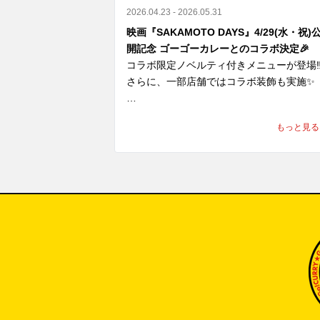
2026.04.23 - 2026.05.31
映画『SAKAMOTO DAYS』4/29(水・祝)
支援内容

開記念 ゴーゴーカレーとのコラボ決定🎉
コラボ限定ノベルティ付きメニューが登場‼️
① 国内のゴーゴーカレーグループ全店舗で
さらに、一部店舗ではコラボ装飾も実施✨

金活動を実施

2026年7月31日（金）より順次、国内のゴ
“あの世界観”を、実際に体感できちゃう！

もっと見る
ゴーカレーグループ全店舗に募金箱を設置
し、義援金の募集を開始しております。

ここでしか味わえないコラボ、

皆さまからお預かりした募金は、熊本地方
いよいよ明日スタート

援のため責任を持って寄付いたします。

見逃すなリラ！！
② 8月5日「ゴーゴーデー」売上の一部を寄
8月5日（水）の「ゴーゴーデー」における
内ゴーゴーカレーグループ全店舗の売上（
抜）の5％（カレー1食あたり約50円相当
義援金として寄付します。※1,000円の商
をご購入いただいた場合
