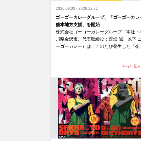
2026.08.03 - 2026.12.31
ゴーゴーカレーグループ、「ゴーゴーカレ
熊本地方支援」を開始
株式会社ゴーゴーカレーグループ（本社：
川県金沢市、代表取締役：西畑 誠、以下 
ーゴーカレー）は、このたび発生した「令
8年熊本地震」により、お亡くなりになら
た方々のご冥福を心よりお祈り申し上げま
もっと見る
とともに、被災された皆さま、そのご家族
ご関係者の皆さまに心よりお見舞い申し上
ます。

また、被災地で救助・復旧活動に尽力され
いる行政・自治体・医療関係者・ボランテ
アの皆さまへ深く敬意を表します。

ゴーゴーカレーは、一日も早い復旧・復興
願い、「ゴーゴーカレー熊本地方支援」を
施いたします。
