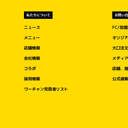
全国のお客様からいただく一皿一皿のご利
を、熊本地方への支援につなげてまいりま
私たちについて
お問い
す。

ニュース
FC/加
③ ゴーゴーカレーレトルト5,000食を支援
メニュー
オリジ
資として準備

店舗情報
大口注
被災地の状況や行政・支援団体からの要請
応じて、ゴーゴーカレーレトルト5,000食
会社情報
メディ
支援物資として要請をいただいた後、なる
コラボ
店舗、
く速やかに届けることができる体制を整え
おります。

採用情報
公式通
必要とされる場所へ、必要なタイミングで
迅速に物資をお届けできるよう対応してま
ワーチャン完食者リスト
ります。