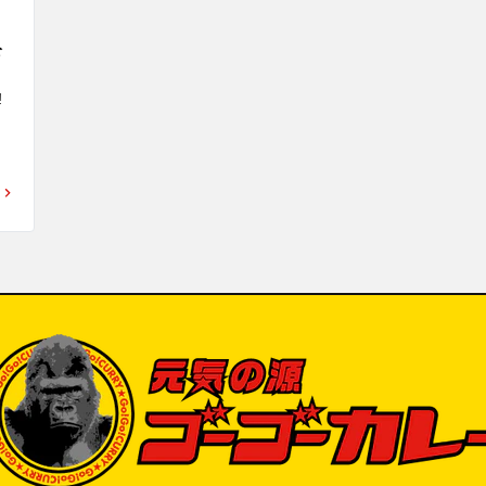
なんと…ゴーゴーカレー店内で「キッチンユ
生活者発の“
キのカレー」を販売！

として登場し
公
ゴーゴーカレー金沢エムザ店内で「キッチン
価格：¥200


募
ユキ金沢ブラックカレー（中サイズのみ）」
がご注文可能となります。

一部店舗で
ー
金沢カレーを愛してくださる皆さまへ、そし
てキッチンユキを愛してこられた皆さまへ、
「この場所の味の記憶を、これからも一緒に
支
楽しんでいただきたい」という思いを込めて
います。

ゴーゴーカレーの“元気が出る一皿”と、キッ
付

チンユキの“老舗洋食屋さんの金沢ブラックカ
国
レー”。

税
ふたつご注文いただければ同じ金沢カレーで
）を
ありながら、それぞれに個性がある2つの味
品
を食べ比べることも可能です。

「キッチンユキ金沢ブラックカレー（中サイ