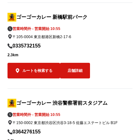
用を、熊本地方への支援につなげてまいり
「キッチンユ
ます。

イズのみ）」の
込）。

ゴーゴーカレー 新橋駅前パーク
7月5日（日
営業時間外 - 営業開始 10:55
③ ゴーゴーカレーレトルト5,000食を支援
に達し次第の終
〒105-0004 東京都港区新橋2-17-6
物資として準備

被災地の状況や行政・支援団体からの要請
なお、当該期
0335732155
に応じて、ゴーゴーカレーレトルト5,000
キ金沢ブラッ
2.3km
食を支援物資として要請をいただいた後、
ことも可能で
なるべく速やかに届けることができる体制
550円（税込）
ルートを検索する
店舗詳細
を整えております。

必要とされる場所へ、必要なタイミング
オープン記念キ
で、迅速に物資をお届けできるよう対応し
もちろんゴーゴ
てまいります。
ポークロース
0名さま限定で
ゴーゴーカレー 渋谷警察署前スタジアム
営業時間外 - 営業開始 10:55
オープン当日の
〒150-0002 東京都渋谷区渋谷3-18-5 佐藤エステートビル B1F
00名様限定
スカツカレー（
0364276155
込）を、550