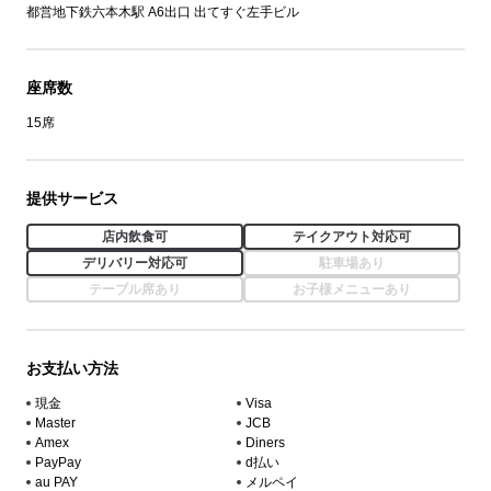
都営地下鉄六本木駅 A6出口 出てすぐ左手ビル
座席数
15席
提供サービス
店内飲食可
テイクアウト対応可
デリバリー対応可
駐車場あり
テーブル席あり
お子様メニューあり
お支払い方法
現金
Visa
Master
JCB
Amex
Diners
PayPay
d払い
au PAY
メルペイ