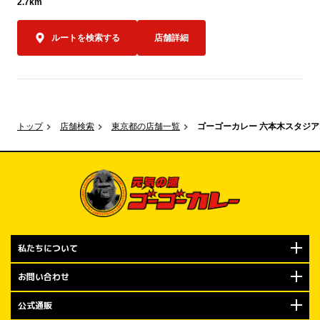
2.7km
す。

ルートを検索する
店舗詳細
550円はもち
金沢エムザ店
気持ちを込め
レーをお楽しみ
限定キャンペー
トップ
店舗検索
東京都の店舗一覧
ゴーゴーカレー 六本木スタジア
規定数量に達
で、ぜひお早め
オープン記念キ
もちろんやり
布！

私たちについて
2026年7月
での期間は、
お問い合わせ
「トッピング
公式通販
ます。
