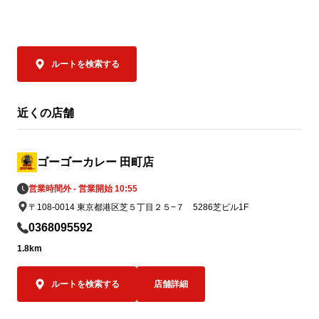
支援内容

なんと…ゴー
① 国内のゴーゴーカレーグループ全店舗で
ユキのカレー」
募金活動を実施

ルートを検索する
2026年7月31日（金）より順次、国内のゴ
ゴーゴーカレ
ーゴーカレーグループ全店舗に募金箱を設
ンユキ金沢ブ
置し、義援金の募集を開始しております。

み）」がご注文
近くの店舗
皆さまからお預かりした募金は、熊本地方
金沢カレーを
支援のため責任を持って寄付いたします。

してキッチン
へ、「この場
ゴーゴーカレー 田町店
一緒に楽しん
営業時間外 - 営業開始 10:55
② 8月5日「ゴーゴーデー」売上の一部を
を込めています
〒108-0014 東京都港区芝５丁目２５−７ 5286芝ビル1F
寄付

8月5日（水）の「ゴーゴーデー」における
ゴーゴーカレー
0368095592
国内ゴーゴーカレーグループ全店舗の売上
ッチンユキの
1.8km
（税抜）の5％（カレー1食あたり約50円相
クカレー”。

当）を義援金として寄付します。※1,000
ふたつご注文
ルートを検索する
店舗詳細
円の商品をご購入いただいた場合

でありながら
全国のお客様からいただく一皿一皿のご利
の味を食べ比べ