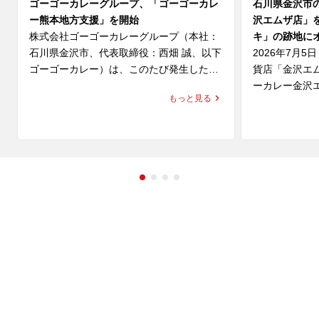
ゴーゴーカレーグループ、「ゴーゴーカレ
石川県金沢市
ー熊本地方支援」を開始
沢エムザ店」
株式会社ゴーゴーカレーグループ（本社：
キ」の跡地に
石川県金沢市、代表取締役：西畑 誠、以下 
2026年7月
ゴーゴーカレー）は、このたび発生した
貨店「金沢エ
「令和8年熊本地震」により、お亡くなり
ーカレー金沢
もっと見る
になられた方々のご冥福を心よりお祈り申
ます。

し上げますとともに、被災された皆さま、
そのご家族、ご関係者の皆さまに心よりお
同区画は、こ
見舞い申し上げます。

ユキ」が営業
ユキは、金沢
また、被災地で救助・復旧活動に尽力され
カレーをはじ
ている行政・自治体・医療関係者・ボラン
供している老
ティアの皆さまへ深く敬意を表します。

化と、濃厚で
レー」を通じ
ゴーゴーカレーは、一日も早い復旧・復興
てきました。

を願い、「ゴーゴーカレー熊本地方支援」
「ゴーゴーカ
を実施いたします。

る新店ではな
地に継承する
す。
