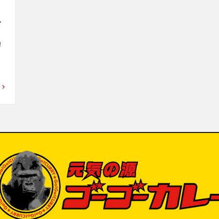
なんと…ゴーゴーカレー店内で「キッチンユ
生活者発の“
キのカレー」を販売！

として登場し
公
ゴーゴーカレー金沢エムザ店内で「キッチン
価格：¥200


募
ユキ金沢ブラックカレー（中サイズのみ）」
がご注文可能となります。

一部店舗で
ー
金沢カレーを愛してくださる皆さまへ、そし
てキッチンユキを愛してこられた皆さまへ、
「この場所の味の記憶を、これからも一緒に
支
楽しんでいただきたい」という思いを込めて
います。

ゴーゴーカレーの“元気が出る一皿”と、キッ
付

チンユキの“老舗洋食屋さんの金沢ブラックカ
国
レー”。

税
ふたつご注文いただければ同じ金沢カレーで
）を
ありながら、それぞれに個性がある2つの味
品
を食べ比べることも可能です。

「キッチンユキ金沢ブラックカレー（中サイ