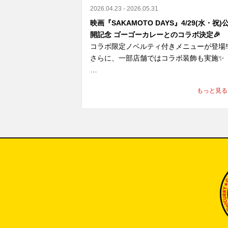
2026.04.23 - 2026.05.31
映画『SAKAMOTO DAYS』4/29(水・祝)
支援内容

開記念 ゴーゴーカレーとのコラボ決定🎉
コラボ限定ノベルティ付きメニューが登場‼️
① 国内のゴーゴーカレーグループ全店舗で
さらに、一部店舗ではコラボ装飾も実施✨

金活動を実施

2026年7月31日（金）より順次、国内のゴ
“あの世界観”を、実際に体感できちゃう！

もっと見る
ゴーカレーグループ全店舗に募金箱を設置
し、義援金の募集を開始しております。

ここでしか味わえないコラボ、

皆さまからお預かりした募金は、熊本地方
いよいよ明日スタート

援のため責任を持って寄付いたします。

見逃すなリラ！！
② 8月5日「ゴーゴーデー」売上の一部を寄
8月5日（水）の「ゴーゴーデー」における
内ゴーゴーカレーグループ全店舗の売上（
抜）の5％（カレー1食あたり約50円相当
義援金として寄付します。※1,000円の商
をご購入いただいた場合
