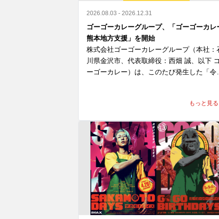
2026.08.03 - 2026.12.31
ゴーゴーカレーグループ、「ゴーゴーカレ
熊本地方支援」を開始
株式会社ゴーゴーカレーグループ（本社：
川県金沢市、代表取締役：西畑 誠、以下 
ーゴーカレー）は、このたび発生した「令
8年熊本地震」により、お亡くなりになら
た方々のご冥福を心よりお祈り申し上げま
もっと見る
とともに、被災された皆さま、そのご家族
ご関係者の皆さまに心よりお見舞い申し上
ます。

また、被災地で救助・復旧活動に尽力され
いる行政・自治体・医療関係者・ボランテ
アの皆さまへ深く敬意を表します。

ゴーゴーカレーは、一日も早い復旧・復興
願い、「ゴーゴーカレー熊本地方支援」を
施いたします。
