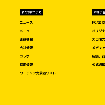
全国のお客様からいただく一皿一皿のご利
を、熊本地方への支援につなげてまいりま
私たちについて
お問い
す。

ニュース
FC/加
③ ゴーゴーカレーレトルト5,000食を支援
メニュー
オリジ
資として準備

店舗情報
大口注
被災地の状況や行政・支援団体からの要請
応じて、ゴーゴーカレーレトルト5,000食
会社情報
メディ
支援物資として要請をいただいた後、なる
コラボ
店舗、
く速やかに届けることができる体制を整え
おります。

採用情報
公式通
必要とされる場所へ、必要なタイミングで
迅速に物資をお届けできるよう対応してま
ワーチャン完食者リスト
ります。