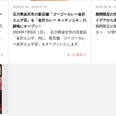
2026.07.03 - 2026.07.31
2026.05.31 - 
ー
石川県金沢市の新店舗「ゴーゴーカレー金沢
期間限定の
エムザ店」を「金沢カレー キッチンユキ」の
イデアから
石
跡地にオープン！
期間限定の
ゴ
2026年7月5日（日）、石川県金沢市の百貨店
ター」 が登
和
「金沢エムザ」内に、新店舗「ゴーゴーカレ
れ
ー金沢エムザ店」をオープンいたします。

「じゃがバタ
す
ーカレー魔
もっと見る
、
同区画は、これまで「金沢カレー キッチンユ
て、応募総数
げ
キ」が営業していた場所です。キッチンユキ
ばれたトッピ
は、金沢カレー協会にも所属する金沢カレー
をはじめとする多彩なメニューを提供してい
揚げたじゃ
て
る老舗であり、昔ながらの洋食文化と、濃厚
まの組み合わ
ィ
でマイルドな「金沢ブラックカレー」を通じ
ほくほく感
て、多くのお客様に親しまれてきました。

ーの濃厚な
「ゴーゴーカレー金沢エムザ店」は、単なる
を
新店ではなく、金沢カレーの文化をこの地に
ロースカツ
実
継承する店舗としてオープンいたします。

を高めるも
合わせて、