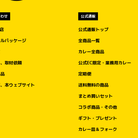
用
ズのみ）」のご提供価格は950円（税込）。

7月5日（日）のオープン日から、規定数量に
合わせ
公式通販
達し次第の終了となります。

盟店
公式通販トップ
なお、当該期間中はレトルト「キッチンユキ
物
金沢ブラックカレー」をお求めいただくこと
ナルパッケージ
全商品一覧
も可能です。ご提供価格は一箱一食分550円
文
カレー全商品
に
（税込）です。

を
ア、取材依頼
公式EC限定・業務用カレー
べ
オープン記念キャンペーン①

商品
定期便
て
もちろんゴーゴーカレーも楽しんで！

ポークロースカツカレー（小）が、先着100
販、本ウェブサイト
送料無料の商品
、
名さま限定で550円（税込）に！

い
まとめ買いセット
オープン当日の2026年7月5日（日）は、100
コラボ商品・その他
名様限定でゴーゴーカレー「ポークロースカ
ツカレー（小）」通常価格980円（税込）
ギフト・プレゼント
を、550円（税込）でご注文可能です。

カレー皿＆フォーク
550円はもちろん「ゴーゴー」価格。
