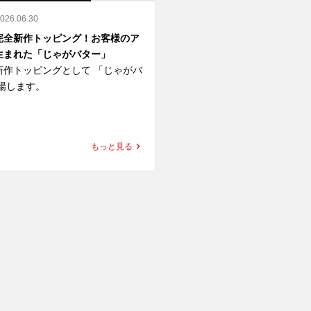
2026.06.30
完全新作トッピング！お客様のア
生まれた「じゃがバター」
新作トッピングとして 「じゃがバ
場します。

ー」はSNS投稿企画「#ゴーゴ
改造トッピング選手権」におい
もっと見る
800件超の中から最優秀賞に選
ングです。

がいもにバターをのせた、コクう
せ。

とバターの香りが、ゴーゴーカレ
ルーにぴったり合います。

カレーに追加して、さらに満足感
よし。チキンカツやエビフライと
新しい組み合わせを探すもよし。