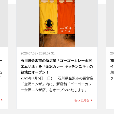
2026.07.03 - 2026.07.31
20
ー
石川県金沢市の新店舗「ゴーゴーカレー金沢
期
エムザ店」を「金沢カレー キッチンユキ」の
イ
石
跡地にオープン！
期
ゴ
2026年7月5日（日）、石川県金沢市の百貨店
タ
和
「金沢エムザ」内に、新店舗「ゴーゴーカレ
れ
ー金沢エムザ店」をオープンいたします。

「
す
ー
もっと見る
、
同区画は、これまで「金沢カレー キッチンユ
て
げ
キ」が営業していた場所です。キッチンユキ
ば
は、金沢カレー協会にも所属する金沢カレー