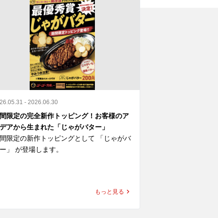
26.05.31 - 2026.06.30
2026.04.23 - 2026.0
間限定の完全新作トッピング！お客様のア
映画『SAKAMOT
デアから生まれた「じゃがバター」
開記念 ゴーゴー
間限定の新作トッピングとして 「じゃがバ
コラボ限定ノベル
ー」 が登場します。

さらに、一部店舗
じゃがバター」はSNS投稿企画「#ゴーゴ
“あの世界観”を
カレー魔改造トッピング選手権」におい
もっと見る
、応募総数800件超の中から最優秀賞に選
ここでしか味わえ
れたトッピングです。

いよいよ明日スタ