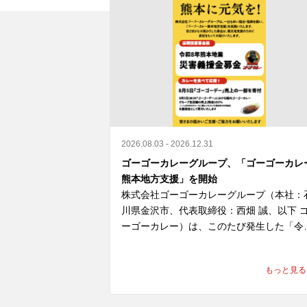
2026.08.03 - 2026.12.31
ゴーゴーカレーグループ、「ゴーゴーカレ
熊本地方支援」を開始
株式会社ゴーゴーカレーグループ（本社：
川県金沢市、代表取締役：西畑 誠、以下 
ーゴーカレー）は、このたび発生した「令
8年熊本地震」により、お亡くなりになら
た方々のご冥福を心よりお祈り申し上げま
もっと見る
とともに、被災された皆さま、そのご家族
ご関係者の皆さまに心よりお見舞い申し上
ます。
