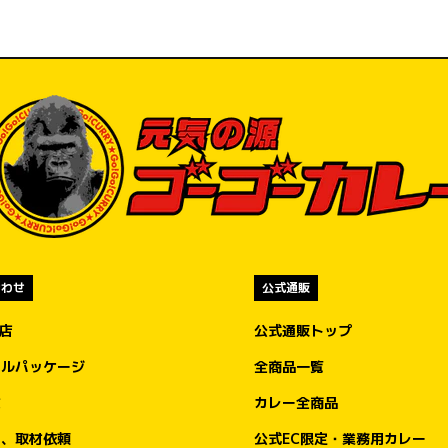
、
名さま限定で550円（税込）に！

い
オープン当日の2026年7月5日（日）は、100
名様限定でゴーゴーカレー「ポークロースカ
ツカレー（小）」通常価格980円（税込）
を、550円（税込）でご注文可能です。

550円はもちろん「ゴーゴー」価格。

金沢エムザ店をよろしくお願いします…の気
持ちを込めて、金沢の皆様にゴーゴーカレー
をお楽しみいただくための100名さま限定キ
ャンペーンです。

合わせ
公式通販
規定数量に達し次第の終了となりますので、
盟店
公式通販トップ
ぜひお早めにご来店くださいませ。

ナルパッケージ
全商品一覧
オープン記念キャンペーン②

文
カレー全商品
もちろんやります！ トッピング無料券大配
布！

ア、取材依頼
公式EC限定・業務用カレー