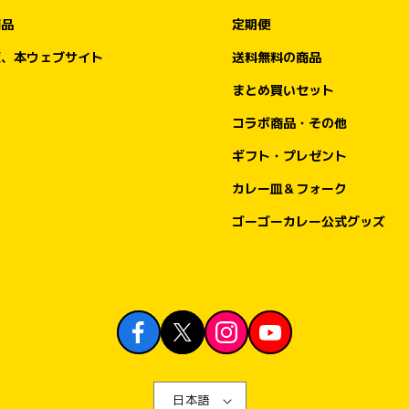
商品
定期便
2026年7月5日（日）から7月14日（火）まで
の期間は、ゴーゴーカレーでおなじみの「ト
販、本ウェブサイト
送料無料の商品
ッピング無料券」をプレゼントいたします。

まとめ買いセット
今回の金沢エムザ店オープンでも、金沢の皆
コラボ商品・その他
さまへのご挨拶と感謝を込めて、7月5日
ギフト・プレゼント
（日）のオープン初日にご来店いただいたお
客様には「トッピング無料券5枚つづり」
カレー皿＆フォーク
を、7月6日（月）〜7月14日（火）の初週に
ご来店いただいたお客様には「トッピング無
ゴーゴーカレー公式グッズ
料券1枚」をお渡しいたします。

実施日：2026年7月5日（日）

内容：トッピング無料券5枚つづりをプレゼ
ント

対象：オープン当日にゴーゴーカレー金沢エ
ムザ店へご来店・ご注文いただいたお客様

※数量限定。なくなり次第終了となります。

日本語
※利用条件・対象トッピング・有効期限等は