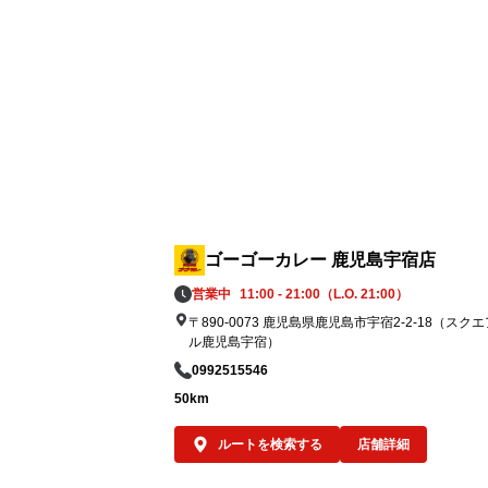
② 8月5日「ゴーゴーデー」売上の一部を寄
8月5日（水）の「ゴーゴーデー」における
内ゴーゴーカレーグループ全店舗の売上（
抜）の5％（カレー1食あたり約50円相当
義援金として寄付します。※1,000円の商
をご購入いただいた場合

全国のお客様からいただく一皿一皿のご利
を、熊本地方への支援につなげてまいりま
ゴーゴーカレー 鹿児島宇宿店
す。

営業中
11:00 - 21:00（L.O. 21:00）
〒890-0073 鹿児島県鹿児島市宇宿2-2-18（スク
③ ゴーゴーカレーレトルト5,000食を支援
ル鹿児島宇宿）
資として準備

0992515546
被災地の状況や行政・支援団体からの要請
50km
応じて、ゴーゴーカレーレトルト5,000食
支援物資として要請をいただいた後、なる
ルートを検索する
店舗詳細
く速やかに届けることができる体制を整え
おります。
