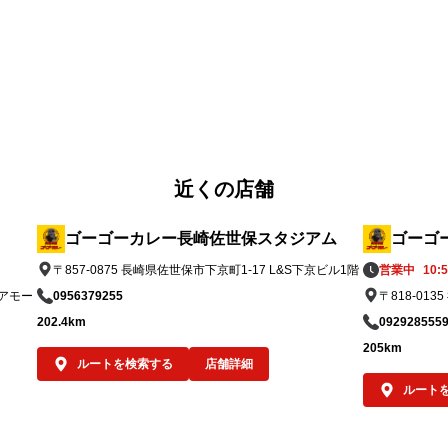
ゴーゴーカレーの“元気が出る一皿”と、キッ
付

チンユキの“老舗洋食屋さんの金沢ブラックカ
国
レー”。

税
ふたつご注文いただければ同じ金沢カレーで
）を
ありながら、それぞれに個性がある2つの味
品
を食べ比べることも可能です。

「キッチンユキ金沢ブラックカレー（中サイ
近くの店舗
用
ズのみ）」のご提供価格は950円（税込）。

7月5日（日）のオープン日から、規定数量に
ゴーゴーカレー長崎佐世保スタジアム
ゴーゴ
達し次第の終了となります。

〒857-0875 長崎県佐世保市下京町1-17 L&S下京ビル1階
営業中
10:5
なお、当該期間中はレトルト「キッチンユキ
エアモー
0956379255
〒818-013
物
金沢ブラックカレー」をお求めいただくこと
202.4km
092928555
も可能です。ご提供価格は一箱一食分550円
205km
に
（税込）です。

ルートを検索する
店舗詳細
を
ルート
べ
オープン記念キャンペーン①

て
もちろんゴーゴーカレーも楽しんで！

ポークロースカツカレー（小）が、先着100