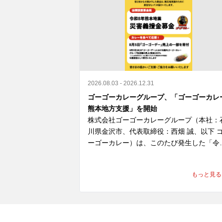
2026.08.03 - 2026.12.31
ゴーゴーカレーグループ、「ゴーゴーカレ
熊本地方支援」を開始
株式会社ゴーゴーカレーグループ（本社：
川県金沢市、代表取締役：西畑 誠、以下 
ーゴーカレー）は、このたび発生した「令
8年熊本地震」により、お亡くなりになら
た方々のご冥福を心よりお祈り申し上げま
もっと見る
とともに、被災された皆さま、そのご家族
ご関係者の皆さまに心よりお見舞い申し上
ます。
