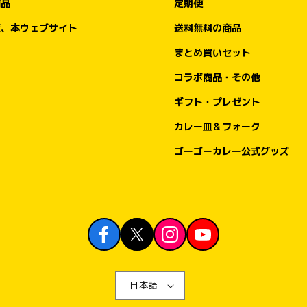
商品
定期便
の期間は、ゴーゴーカレーでおなじみの「ト
ッピング無料券」をプレゼントいたします。

販、本ウェブサイト
送料無料の商品
まとめ買いセット
今回の金沢エムザ店オープンでも、金沢の皆
さまへのご挨拶と感謝を込めて、7月5日
コラボ商品・その他
（日）のオープン初日にご来店いただいたお
ギフト・プレゼント
客様には「トッピング無料券5枚つづり」
を、7月6日（月）〜7月14日（火）の初週に
カレー皿＆フォーク
ご来店いただいたお客様には「トッピング無
ゴーゴーカレー公式グッズ
料券1枚」をお渡しいたします。

実施日：2026年7月5日（日）

内容：トッピング無料券5枚つづりをプレゼ
ント

対象：オープン当日にゴーゴーカレー金沢エ
ムザ店へご来店・ご注文いただいたお客様

※数量限定。なくなり次第終了となります。

※利用条件・対象トッピング・有効期限等は
日本語
券面または店頭案内をご確認ください。
