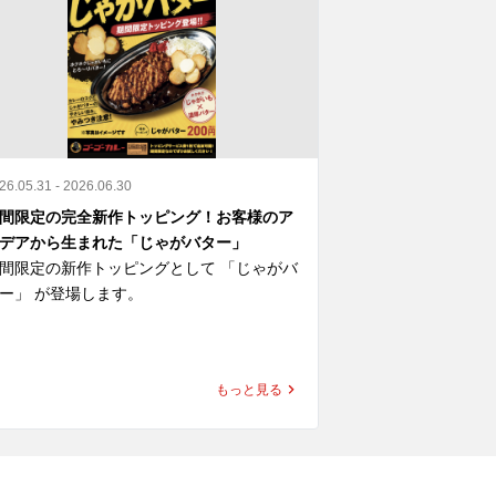
26.05.31 - 2026.06.30
2026.04.23 - 2026.0
間限定の完全新作トッピング！お客様のア
映画『SAKAMOT
デアから生まれた「じゃがバター」
開記念 ゴーゴー
間限定の新作トッピングとして 「じゃがバ
コラボ限定ノベル
ー」 が登場します。

さらに、一部店舗
じゃがバター」はSNS投稿企画「#ゴーゴ
“あの世界観”を
カレー魔改造トッピング選手権」におい
もっと見る
、応募総数800件超の中から最優秀賞に選
ここでしか味わえ
れたトッピングです。

いよいよ明日スタ
げたじゃがいもにバターをのせた、コクう
見逃すなリラ！