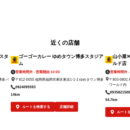
付

チンユキの“老舗洋食屋さんの金沢ブラックカ
国
レー”。

税
ふたつご注文いただければ同じ金沢カレーで
）を
ありながら、それぞれに個性がある2つの味
品
を食べ比べることも可能です。

「キッチンユキ金沢ブラックカレー（中サイ
近くの店舗
用
ズのみ）」のご提供価格は950円（税込）。

7月5日（日）のオープン日から、規定数量に
スタ
ゴーゴーカレー ゆめタウン博多スタジア
山小屋
達し次第の終了となります。

ム
ルド店
なお、当該期間中はレトルト「キッチンユキ
営業時間外 - 営業開始 10:00
営業時間外 - 
物
金沢ブラックカレー」をお求めいただくこと
 博多バ
〒812-0055 福岡県福岡市東区東浜1-1-1 ゆめタウン博多
〒803-08
も可能です。ご提供価格は一箱一食分550円
ワールド内
0924095593
に
（税込）です。

093582150
14km
を
54.7km
べ
オープン記念キャンペーン①

ルートを検索する
店舗詳細
て
もちろんゴーゴーカレーも楽しんで！

ルート
ポークロースカツカレー（小）が、先着100
、
名さま限定で550円（税込）に！
