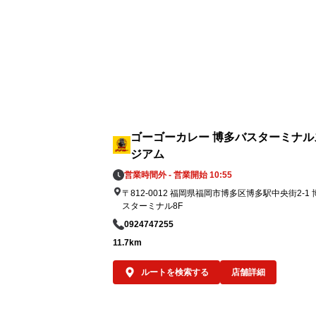
② 8月5日「ゴーゴーデー」売上の一部を寄
8月5日（水）の「ゴーゴーデー」における
内ゴーゴーカレーグループ全店舗の売上（
抜）の5％（カレー1食あたり約50円相当
義援金として寄付します。※1,000円の商
をご購入いただいた場合

全国のお客様からいただく一皿一皿のご利
を、熊本地方への支援につなげてまいりま
ゴーゴーカレー 博多バスターミナル
す。

ジアム
営業時間外 - 営業開始 10:55
③ ゴーゴーカレーレトルト5,000食を支援
〒812-0012 福岡県福岡市博多区博多駅中央街2-1
資として準備

スターミナル8F
被災地の状況や行政・支援団体からの要請
0924747255
応じて、ゴーゴーカレーレトルト5,000食
11.7km
支援物資として要請をいただいた後、なる
く速やかに届けることができる体制を整え
ルートを検索する
店舗詳細
おります。

必要とされる場所へ、必要なタイミングで