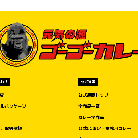
い
オープン当日の2026年7月5日（日）は、100
名様限定でゴーゴーカレー「ポークロースカ
ツカレー（小）」通常価格980円（税込）
を、550円（税込）でご注文可能です。

550円はもちろん「ゴーゴー」価格。

金沢エムザ店をよろしくお願いします…の気
持ちを込めて、金沢の皆様にゴーゴーカレー
をお楽しみいただくための100名さま限定キ
ャンペーンです。

合わせ
公式通販
規定数量に達し次第の終了となりますので、
ぜひお早めにご来店くださいませ。

盟店
公式通販トップ
ナルパッケージ
全商品一覧
オープン記念キャンペーン②

もちろんやります！ トッピング無料券大配
文
カレー全商品
布！

ア、取材依頼
公式EC限定・業務用カレー
2026年7月5日（日）から7月14日（火）まで