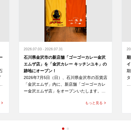
2026.07.03 - 2026.07.31
20
ー
石川県金沢市の新店舗「ゴーゴーカレー金沢
期
エムザ店」を「金沢カレー キッチンユキ」の
イ
石
跡地にオープン！
期
ゴ
2026年7月5日（日）、石川県金沢市の百貨店
タ
和
「金沢エムザ」内に、新店舗「ゴーゴーカレ
れ
ー金沢エムザ店」をオープンいたします。

「
す
ー
もっと見る
、
同区画は、これまで「金沢カレー キッチンユ
て
げ
キ」が営業していた場所です。キッチンユキ
ば
は、金沢カレー協会にも所属する金沢カレー
をはじめとする多彩なメニューを提供してい
揚