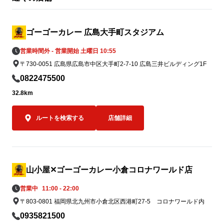
皆さまからお預かりした募金は、熊本地方
金沢カレーを
支援のため責任を持って寄付いたします。

してキッチン
へ、「この場
ゴーゴーカレー 広島大手町スタジアム
一緒に楽しん
営業時間外 - 営業開始 土曜日 10:55
② 8月5日「ゴーゴーデー」売上の一部を
を込めています
〒730-0051 広島県広島市中区大手町2-7-10 広島三井ビルディング1F
寄付

8月5日（水）の「ゴーゴーデー」における
ゴーゴーカレー
0822475500
国内ゴーゴーカレーグループ全店舗の売上
ッチンユキの
32.8km
（税抜）の5％（カレー1食あたり約50円相
クカレー”。

当）を義援金として寄付します。※1,000
ふたつご注文
ルートを検索する
店舗詳細
円の商品をご購入いただいた場合

でありながら
全国のお客様からいただく一皿一皿のご利
の味を食べ比べ
用を、熊本地方への支援につなげてまいり
「キッチンユ
ます。

イズのみ）」の
込）。

山小屋✕ゴーゴーカレー小倉コロナワールド店
7月5日（日
営業中
11:00 - 22:00
③ ゴーゴーカレーレトルト5,000食を支援
に達し次第の終
〒803-0801 福岡県北九州市小倉北区西港町27-5 コロナワールド内
物資として準備

被災地の状況や行政・支援団体からの要請
なお、当該期
0935821500