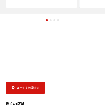
し上げますとともに、被災された皆さま、
そのご家族、ご関係者の皆さまに心よりお
同区画は、こ
見舞い申し上げます。

ユキ」が営業
ユキは、金沢
また、被災地で救助・復旧活動に尽力され
カレーをはじ
ている行政・自治体・医療関係者・ボラン
供している老
ティアの皆さまへ深く敬意を表します。

化と、濃厚で
レー」を通じ
ゴーゴーカレーは、一日も早い復旧・復興
てきました。

を願い、「ゴーゴーカレー熊本地方支援」
「ゴーゴーカ
を実施いたします。

る新店ではな
地に継承する
す。

支援内容

なんと…ゴー
① 国内のゴーゴーカレーグループ全店舗で
ユキのカレー」
募金活動を実施

ルートを検索する
2026年7月31日（金）より順次、国内のゴ
ゴーゴーカレ
ーゴーカレーグループ全店舗に募金箱を設
ンユキ金沢ブ
置し、義援金の募集を開始しております。

み）」がご注文
近くの店舗