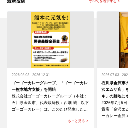
最新投稿
すべてを表示する
2026.08.03 - 2026.12.31
2026.07.03 - 20
ゴーゴーカレーグループ、「ゴーゴーカレ
石川県金沢市
ー熊本地方支援」を開始
沢エムザ店」
株式会社ゴーゴーカレーグループ（本社：
キ」の跡地に
石川県金沢市、代表取締役：西畑 誠、以下 
2026年7月
ゴーゴーカレー）は、このたび発生した
貨店「金沢エ
「令和8年熊本地震」により、お亡くなり
ーカレー金沢
もっと見る
になられた方々のご冥福を心よりお祈り申
ます。
