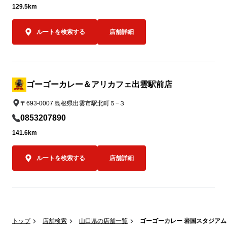
に応じて、ゴーゴーカレーレトルト5,000
キ金沢ブラッ
129.5km
食を支援物資として要請をいただいた後、
ことも可能で
なるべく速やかに届けることができる体制
550円（税込）
ルートを検索する
店舗詳細
を整えております。

必要とされる場所へ、必要なタイミング
オープン記念キ
で、迅速に物資をお届けできるよう対応し
もちろんゴーゴ
てまいります。
ポークロース
0名さま限定で
ゴーゴーカレー＆アリカフェ出雲駅前店
〒693-0007 島根県出雲市駅北町５−３
オープン当日の
0853207890
00名様限定
スカツカレー（
141.6km
込）を、550
す。

ルートを検索する
店舗詳細
550円はもち
金沢エムザ店
気持ちを込め
レーをお楽しみ
トップ
店舗検索
山口県の店舗一覧
ゴーゴーカレー 岩国スタジアム
限定キャンペー