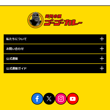
規定数量に達
で、ぜひお早め
オープン記念キ
もちろんやり
布！

私たちについて
お問い合わせ
2026年7月
での期間は、
公式通販
「トッピング
ます。

公式通販ガイド
今回の金沢エ
皆さまへのご
（日）のオー
お客様には「
り」を、7月6
初週にご来店