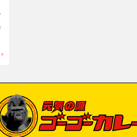
なんと…ゴーゴーカレー店内で「キッチンユ
生活者発の“
キのカレー」を販売！

として登場し
公
ゴーゴーカレー金沢エムザ店内で「キッチン
価格：¥200


募
ユキ金沢ブラックカレー（中サイズのみ）」
がご注文可能となります。

一部店舗で
ー
金沢カレーを愛してくださる皆さまへ、そし
てキッチンユキを愛してこられた皆さまへ、
「この場所の味の記憶を、これからも一緒に
支
楽しんでいただきたい」という思いを込めて
います。

ゴーゴーカレーの“元気が出る一皿”と、キッ
付

チンユキの“老舗洋食屋さんの金沢ブラックカ
国
レー”。

税
ふたつご注文いただければ同じ金沢カレーで
）を
ありながら、それぞれに個性がある2つの味
品
を食べ比べることも可能です。

「キッチンユキ金沢ブラックカレー（中サイ