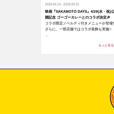
2026.04.23 - 2026.05.31
映画『SAKAMOTO DAYS』4/29(水・祝)
支援内容

開記念 ゴーゴーカレーとのコラボ決定🎉
コラボ限定ノベルティ付きメニューが登場‼️
① 国内のゴーゴーカレーグループ全店舗で
さらに、一部店舗ではコラボ装飾も実施✨

金活動を実施

2026年7月31日（金）より順次、国内のゴ
“あの世界観”を、実際に体感できちゃう！

もっと見る
ゴーカレーグループ全店舗に募金箱を設置
し、義援金の募集を開始しております。

ここでしか味わえないコラボ、

皆さまからお預かりした募金は、熊本地方
いよいよ明日スタート

援のため責任を持って寄付いたします。

見逃すなリラ！！
② 8月5日「ゴーゴーデー」売上の一部を寄
8月5日（水）の「ゴーゴーデー」における
内ゴーゴーカレーグループ全店舗の売上（
抜）の5％（カレー1食あたり約50円相当
義援金として寄付します。※1,000円の商
をご購入いただいた場合
