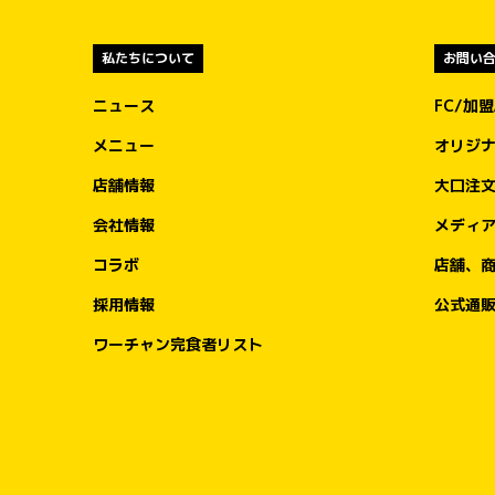
全国のお客様からいただく一皿一皿のご利
を、熊本地方への支援につなげてまいりま
私たちについて
お問い
す。

ニュース
FC/加
③ ゴーゴーカレーレトルト5,000食を支援
メニュー
オリジ
資として準備

店舗情報
大口注
被災地の状況や行政・支援団体からの要請
応じて、ゴーゴーカレーレトルト5,000食
会社情報
メディ
支援物資として要請をいただいた後、なる
コラボ
店舗、
く速やかに届けることができる体制を整え
おります。

採用情報
公式通
必要とされる場所へ、必要なタイミングで
迅速に物資をお届けできるよう対応してま
ワーチャン完食者リスト
ります。