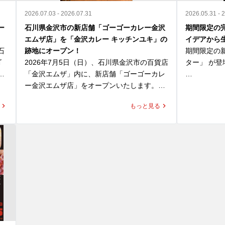
2026.07.03 - 2026.07.31
2026.05.31 - 
ー
石川県金沢市の新店舗「ゴーゴーカレー金沢
期間限定の
エムザ店」を「金沢カレー キッチンユキ」の
イデアから
石
跡地にオープン！
期間限定の
ゴ
2026年7月5日（日）、石川県金沢市の百貨店
ター」 が登
和
「金沢エムザ」内に、新店舗「ゴーゴーカレ
れ
ー金沢エムザ店」をオープンいたします。

「じゃがバタ
す
ーカレー魔
もっと見る
、
同区画は、これまで「金沢カレー キッチンユ
て、応募総数
げ
キ」が営業していた場所です。キッチンユキ
ばれたトッピ
は、金沢カレー協会にも所属する金沢カレー
をはじめとする多彩なメニューを提供してい
揚げたじゃ
て
る老舗であり、昔ながらの洋食文化と、濃厚
まの組み合わ
ィ
でマイルドな「金沢ブラックカレー」を通じ
ほくほく感
て、多くのお客様に親しまれてきました。

ーの濃厚な
「ゴーゴーカレー金沢エムザ店」は、単なる
を
新店ではなく、金沢カレーの文化をこの地に
ロースカツ
実
継承する店舗としてオープンいたします。

を高めるも
合わせて、