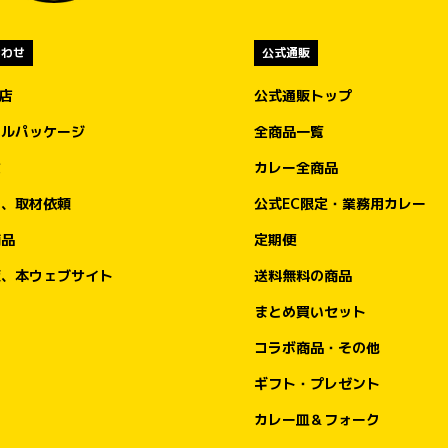
用
ズのみ）」のご提供価格は950円（税込）。

7月5日（日）のオープン日から、規定数量に
合わせ
公式通販
達し次第の終了となります。

盟店
公式通販トップ
なお、当該期間中はレトルト「キッチンユキ
物
金沢ブラックカレー」をお求めいただくこと
ナルパッケージ
全商品一覧
も可能です。ご提供価格は一箱一食分550円
文
カレー全商品
に
（税込）です。

を
ア、取材依頼
公式EC限定・業務用カレー
べ
オープン記念キャンペーン①

商品
定期便
て
もちろんゴーゴーカレーも楽しんで！

ポークロースカツカレー（小）が、先着100
販、本ウェブサイト
送料無料の商品
、
名さま限定で550円（税込）に！

い
まとめ買いセット
オープン当日の2026年7月5日（日）は、100
コラボ商品・その他
名様限定でゴーゴーカレー「ポークロースカ
ツカレー（小）」通常価格980円（税込）
ギフト・プレゼント
を、550円（税込）でご注文可能です。

カレー皿＆フォーク
550円はもちろん「ゴーゴー」価格。
