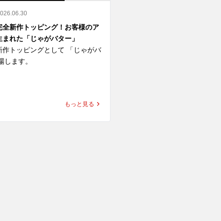
2026.06.30
完全新作トッピング！お客様のア
生まれた「じゃがバター」
新作トッピングとして 「じゃがバ
場します。

ー」はSNS投稿企画「#ゴーゴ
改造トッピング選手権」におい
もっと見る
800件超の中から最優秀賞に選
ングです。

がいもにバターをのせた、コクう
せ。

とバターの香りが、ゴーゴーカレ
ルーにぴったり合います。

カレーに追加して、さらに満足感
よし。チキンカツやエビフライと
新しい組み合わせを探すもよし。