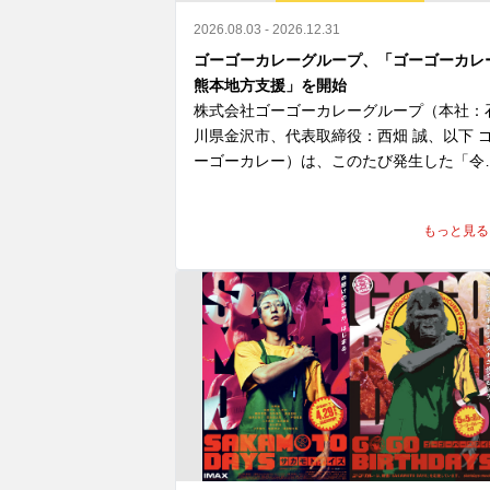
2026.08.03 - 2026.12.31
ゴーゴーカレーグループ、「ゴーゴーカレ
熊本地方支援」を開始
株式会社ゴーゴーカレーグループ（本社：
川県金沢市、代表取締役：西畑 誠、以下 
ーゴーカレー）は、このたび発生した「令
8年熊本地震」により、お亡くなりになら
た方々のご冥福を心よりお祈り申し上げま
もっと見る
とともに、被災された皆さま、そのご家族
ご関係者の皆さまに心よりお見舞い申し上
ます。

また、被災地で救助・復旧活動に尽力され
いる行政・自治体・医療関係者・ボランテ
アの皆さまへ深く敬意を表します。

ゴーゴーカレーは、一日も早い復旧・復興
願い、「ゴーゴーカレー熊本地方支援」を
施いたします。
