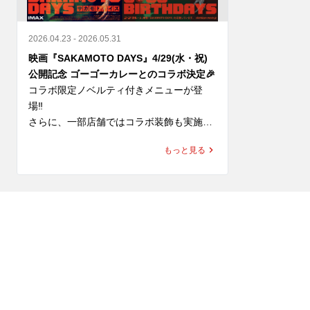
2026.04.23 - 2026.05.31
映画『SAKAMOTO DAYS』4/29(水・祝)
公開記念 ゴーゴーカレーとのコラボ決定🎉
コラボ限定ノベルティ付きメニューが登
場‼️

さらに、一部店舗ではコラボ装飾も実施✨

もっと見る
“あの世界観”を、実際に体感できちゃう！

ここでしか味わえないコラボ、

いよいよ明日スタート

見逃すなリラ！！