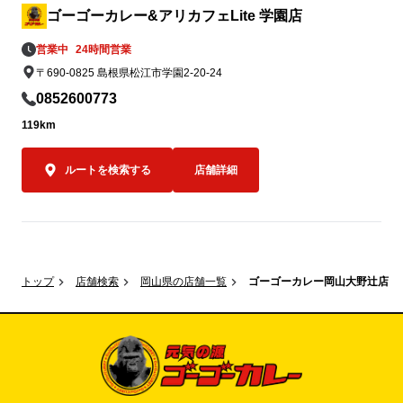
0名さま限定で
ゴーゴーカレー&アリカフェLite 学園店
営業中
24時間営業
オープン当日の
〒690-0825 島根県松江市学園2-20-24
00名様限定
スカツカレー（
0852600773
込）を、550
119km
す。

ルートを検索する
店舗詳細
550円はもち
金沢エムザ店
気持ちを込め
レーをお楽しみ
限定キャンペー
トップ
店舗検索
岡山県の店舗一覧
ゴーゴーカレー岡山大野辻店
規定数量に達
で、ぜひお早め
オープン記念キ
もちろんやり