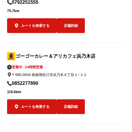
8月5日（水）の「ゴーゴーデー」における
ゴーゴーカレー
0792251555
国内ゴーゴーカレーグループ全店舗の売上
ッチンユキの
75.7km
（税抜）の5％（カレー1食あたり約50円相
クカレー”。

当）を義援金として寄付します。※1,000
ふたつご注文
ルートを検索する
店舗詳細
円の商品をご購入いただいた場合

でありながら
全国のお客様からいただく一皿一皿のご利
の味を食べ比べ
用を、熊本地方への支援につなげてまいり
「キッチンユ
ます。

イズのみ）」の
込）。

ゴーゴーカレー＆アリカフェ浜乃木店
7月5日（日
営業中
24時間営業
③ ゴーゴーカレーレトルト5,000食を支援
に達し次第の終
〒690-0044 島根県松江市浜乃木６丁目１−３２
物資として準備

被災地の状況や行政・支援団体からの要請
なお、当該期
0852277890
に応じて、ゴーゴーカレーレトルト5,000
キ金沢ブラッ
116.6km
食を支援物資として要請をいただいた後、
ことも可能で
なるべく速やかに届けることができる体制
550円（税込）
ルートを検索する
店舗詳細
を整えております。

必要とされる場所へ、必要なタイミング
オープン記念キ
で、迅速に物資をお届けできるよう対応し
もちろんゴーゴ
てまいります。
ポークロース