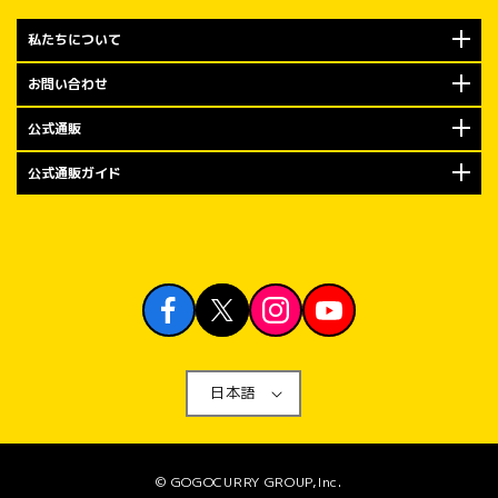
布！

私たちについて
2026年7月
での期間は、
お問い合わせ
「トッピング
公式通販
ます。

公式通販ガイド
今回の金沢エ
皆さまへのご
（日）のオー
お客様には「
り」を、7月6
初週にご来店
ピング無料券1
実施日：2026
日本語
内容：トッピ
ゼント

対象：オープ
© GOGOCURRY GROUP,Inc.
エムザ店へご