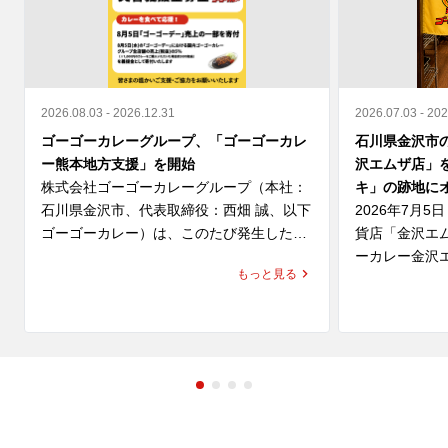
2026.08.03 - 2026.12.31
2026.07.03 - 20
ゴーゴーカレーグループ、「ゴーゴーカレ
石川県金沢市
ー熊本地方支援」を開始
沢エムザ店」
株式会社ゴーゴーカレーグループ（本社：
キ」の跡地に
石川県金沢市、代表取締役：西畑 誠、以下 
2026年7月
ゴーゴーカレー）は、このたび発生した
貨店「金沢エ
「令和8年熊本地震」により、お亡くなり
ーカレー金沢
もっと見る
になられた方々のご冥福を心よりお祈り申
ます。

し上げますとともに、被災された皆さま、
そのご家族、ご関係者の皆さまに心よりお
同区画は、こ
見舞い申し上げます。

ユキ」が営業
ユキは、金沢
また、被災地で救助・復旧活動に尽力され
カレーをはじ
ている行政・自治体・医療関係者・ボラン
供している老
ティアの皆さまへ深く敬意を表します。

化と、濃厚で