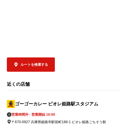
レー」を通じ
ゴーゴーカレーは、一日も早い復旧・復興
てきました。

を願い、「ゴーゴーカレー熊本地方支援」
「ゴーゴーカ
を実施いたします。

る新店ではな
地に継承する
す。

支援内容

なんと…ゴー
① 国内のゴーゴーカレーグループ全店舗で
ユキのカレー」
募金活動を実施

ルートを検索する
2026年7月31日（金）より順次、国内のゴ
ゴーゴーカレ
ーゴーカレーグループ全店舗に募金箱を設
ンユキ金沢ブ
置し、義援金の募集を開始しております。

み）」がご注文
近くの店舗
皆さまからお預かりした募金は、熊本地方
金沢カレーを
支援のため責任を持って寄付いたします。

してキッチン
へ、「この場
ゴーゴーカレー ピオレ姫路駅スタジアム
一緒に楽しん
営業時間外 - 営業開始 10:00
② 8月5日「ゴーゴーデー」売上の一部を
を込めています
〒670-0927 兵庫県姫路市駅前町188-1 ピオレ姫路ごちそう館
寄付
