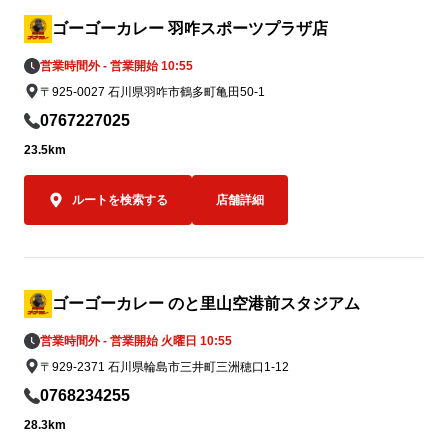
ます。

イズのみ）」の
込）。

ゴーゴーカレー 羽咋スポーツプラザ店
7月5日（日
営業時間外 - 営業開始 10:55
③ ゴーゴーカレーレトルト5,000食を支援
に達し次第の終
〒925-0027 石川県羽咋市鶴多町亀田50-1
物資として準備

被災地の状況や行政・支援団体からの要請
なお、当該期
0767227025
に応じて、ゴーゴーカレーレトルト5,000
キ金沢ブラッ
23.5km
食を支援物資として要請をいただいた後、
ことも可能で
なるべく速やかに届けることができる体制
550円（税込）
ルートを検索する
店舗詳細
を整えております。

必要とされる場所へ、必要なタイミング
オープン記念キ
で、迅速に物資をお届けできるよう対応し
もちろんゴーゴ
てまいります。
ポークロース
0名さま限定で
ゴーゴーカレー のと里山空港前スタジアム
営業時間外 - 営業開始 火曜日 10:55
オープン当日の
〒929-2371 石川県輪島市三井町三洲穂口1-12
00名様限定
スカツカレー（
0768234255
込）を、550
28.3km
す。
