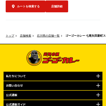
ルートを検索する
店舗詳細
550円はもち
金沢エムザ店
気持ちを込め
レーをお楽しみ
限定キャンペー
トップ
店舗検索
石川県の店舗一覧
ゴーゴーカレー 七尾矢田新町
規定数量に達
で、ぜひお早め
オープン記念キ
もちろんやり
布！

私たちについて
2026年7月
での期間は、
お問い合わせ
「トッピング
公式通販
ます。

公式通販ガイド