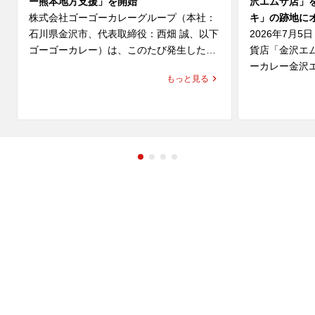
ー熊本地方支援」を開始
沢エムザ店」
株式会社ゴーゴーカレーグループ（本社：
キ」の跡地に
石川県金沢市、代表取締役：西畑 誠、以下 
2026年7月
ゴーゴーカレー）は、このたび発生した
貨店「金沢エ
「令和8年熊本地震」により、お亡くなり
ーカレー金沢
もっと見る
になられた方々のご冥福を心よりお祈り申
ます。

し上げますとともに、被災された皆さま、
そのご家族、ご関係者の皆さまに心よりお
同区画は、こ
見舞い申し上げます。

ユキ」が営業
ユキは、金沢
また、被災地で救助・復旧活動に尽力され
カレーをはじ
ている行政・自治体・医療関係者・ボラン
供している老
ティアの皆さまへ深く敬意を表します。

化と、濃厚で
レー」を通じ
ゴーゴーカレーは、一日も早い復旧・復興
てきました。

を願い、「ゴーゴーカレー熊本地方支援」
「ゴーゴーカ
を実施いたします。

る新店ではな
地に継承する
す。

支援内容
