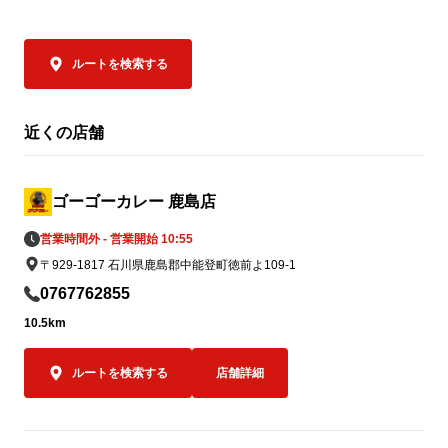
なんと…ゴー
① 国内のゴーゴーカレーグループ全店舗で
ユキのカレー」
募金活動を実施

ルートを検索する
2026年7月31日（金）より順次、国内のゴ
ゴーゴーカレ
ーゴーカレーグループ全店舗に募金箱を設
ンユキ金沢ブ
置し、義援金の募集を開始しております。

み）」がご注文
近くの店舗
皆さまからお預かりした募金は、熊本地方
金沢カレーを
支援のため責任を持って寄付いたします。

してキッチン
へ、「この場
ゴーゴーカレー 鹿島店
一緒に楽しん
営業時間外 - 営業開始 10:55
② 8月5日「ゴーゴーデー」売上の一部を
を込めています
〒929-1817 石川県鹿島郡中能登町徳前よ109-1
寄付

8月5日（水）の「ゴーゴーデー」における
ゴーゴーカレー
0767762855
国内ゴーゴーカレーグループ全店舗の売上
ッチンユキの
10.5km
（税抜）の5％（カレー1食あたり約50円相
クカレー”。

当）を義援金として寄付します。※1,000
ふたつご注文
ルートを検索する
店舗詳細
円の商品をご購入いただいた場合

でありながら
全国のお客様からいただく一皿一皿のご利
の味を食べ比べ
用を、熊本地方への支援につなげてまいり
「キッチンユ