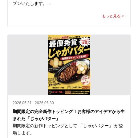
おります。

プンいたします。

皆さまからお預かりした募金は、熊本地方支援のため責任
を持って寄付いたします。

もっと見る
同区画は、これまで「金沢カレー キッチンユキ」が営業
していた場所です。キッチンユキは、金沢カレー協会にも
所属する金沢カレーをはじめとする多彩なメニューを提供
② 8月5日「ゴーゴーデー」売上の一部を寄付

している老舗であり、昔ながらの洋食文化と、濃厚でマイ
8月5日（水）の「ゴーゴーデー」における国内ゴーゴーカ
ルドな「金沢ブラックカレー」を通じて、多くのお客様に
レーグループ全店舗の売上（税抜）の5％（カレー1食あた
親しまれてきました。

り約50円相当）を義援金として寄付します。※1,000円の
「ゴーゴーカレー金沢エムザ店」は、単なる新店ではな
商品をご購入いただいた場合

く、金沢カレーの文化をこの地に継承する店舗としてオー
全国のお客様からいただく一皿一皿のご利用を、熊本地方
プンいたします。

への支援につなげてまいります。

なんと…ゴーゴーカレー店内で「キッチンユキのカレー」
を販売！

③ ゴーゴーカレーレトルト5,000食を支援物資として準備

2026.05.31 - 2026.06.30
被災地の状況や行政・支援団体からの要請に応じて、ゴー
ゴーゴーカレー金沢エムザ店内で「キッチンユキ金沢ブラ
期間限定の完全新作トッピング！お客様のアイデアから生
ゴーカレーレトルト5,000食を支援物資として要請をいた
ックカレー（中サイズのみ）」がご注文可能となります。

まれた「じゃがバター」
だいた後、なるべく速やかに届けることができる体制を整
金沢カレーを愛してくださる皆さまへ、そしてキッチンユ
期間限定の新作トッピングとして 「じゃがバター」 が登
えております。

キを愛してこられた皆さまへ、「この場所の味の記憶を、
場します。

必要とされる場所へ、必要なタイミングで、迅速に物資を