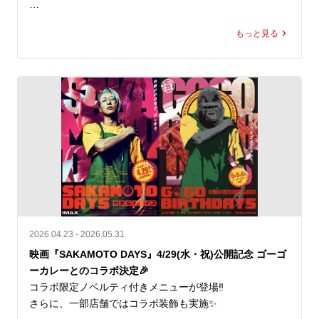
これからも一緒に楽しんでいただきたい」という思いを込
お届けできるよう対応してまいります。
めています。

「じゃがバター」はSNS投稿企画「#ゴーゴーカレー魔改
もっと見る
造トッピング選手権」において、応募総数800件超の中か
ゴーゴーカレーの“元気が出る一皿”と、キッチンユキの“老
ら最優秀賞に選ばれたトッピングです。

舗洋食屋さんの金沢ブラックカレー”。

ふたつご注文いただければ同じ金沢カレーでありながら、
揚げたじゃがいもにバターをのせた、コクうまの組み合わ
それぞれに個性がある2つの味を食べ比べることも可能で
せ。

す。

ほくほく感とバターの香りが、ゴーゴーカレーの濃厚なル
「キッチンユキ金沢ブラックカレー（中サイズのみ）」の
ーにぴったり合います。

ご提供価格は950円（税込）。

7月5日（日）のオープン日から、規定数量に達し次第の終
ロースカツカレーに追加して、さらに満足感を高めるもよ
了となります。

し。チキンカツやエビフライと合わせて、新しい組み合わ
せを探すもよし。生活者発の“魔改造”が、実際の店舗メニ
なお、当該期間中はレトルト「キッチンユキ金沢ブラック
ューとして登場します。

カレー」をお求めいただくことも可能です。ご提供価格は
2026.04.23 - 2026.05.31
一箱一食分550円（税込）です。

価格：¥200（税込）

映画『SAKAMOTO DAYS』4/29(水・祝)公開記念 ゴーゴ
ーカレーとのコラボ決定🎉
オープン記念キャンペーン①

一部店舗では取り扱っておりません
コラボ限定ノベルティ付きメニューが登場‼️

もちろんゴーゴーカレーも楽しんで！

さらに、一部店舗ではコラボ装飾も実施✨

ポークロースカツカレー（小）が、先着100名さま限定で