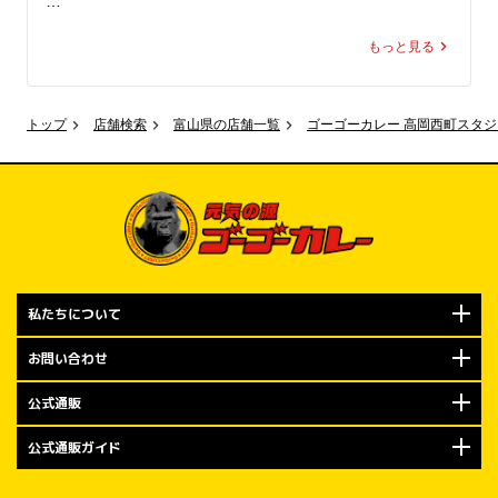
550円（税込）に！

“あの世界観”を、実際に体感できちゃう！

もっと見る
オープン当日の2026年7月5日（日）は、100名様限定でゴ
ここでしか味わえないコラボ、

ーゴーカレー「ポークロースカツカレー（小）」通常価格
いよいよ明日スタート

980円（税込）を、550円（税込）でご注文可能です。

トップ
店舗検索
富山県の店舗一覧
ゴーゴーカレー 高岡西町スタ
見逃すなリラ！！
550円はもちろん「ゴーゴー」価格。

金沢エムザ店をよろしくお願いします…の気持ちを込め
て、金沢の皆様にゴーゴーカレーをお楽しみいただくため
の100名さま限定キャンペーンです。

規定数量に達し次第の終了となりますので、ぜひお早めに
私たちについて
ご来店くださいませ。

お問い合わせ
オープン記念キャンペーン②

もちろんやります！ トッピング無料券大配布！

公式通販
公式通販ガイド
2026年7月5日（日）から7月14日（火）までの期間は、ゴ
ーゴーカレーでおなじみの「トッピング無料券」をプレゼ