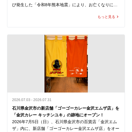
び発生した「令和8年熊本地震」により、お亡くなりにな
られた方々のご冥福を心よりお祈り申し上げますととも
もっと見る
に、被災された皆さま、そのご家族、ご関係者の皆さまに
心よりお見舞い申し上げます。

また、被災地で救助・復旧活動に尽力されている行政・自
治体・医療関係者・ボランティアの皆さまへ深く敬意を表
します。

ゴーゴーカレーは、一日も早い復旧・復興を願い、「ゴー
ゴーカレー熊本地方支援」を実施いたします。

支援内容

2026.07.03 - 2026.07.31
① 国内のゴーゴーカレーグループ全店舗で募金活動を実
石川県金沢市の新店舗「ゴーゴーカレー金沢エムザ店」を
施

「金沢カレー キッチンユキ」の跡地にオープン！
2026年7月31日（金）より順次、国内のゴーゴーカレーグ
2026年7月5日（日）、石川県金沢市の百貨店「金沢エム
ループ全店舗に募金箱を設置し、義援金の募集を開始して
ザ」内に、新店舗「ゴーゴーカレー金沢エムザ店」をオー