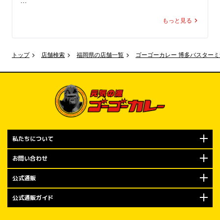
550円（税込）に！

“あの世界観”を、実際に体感できちゃう！

もっと見る
オープン当日の2026年7月5日（日）は、100名様限定でゴ
ここでしか味わえないコラボ、

ーゴーカレー「ポークロースカツカレー（小）」通常価格
いよいよ明日スタート

980円（税込）を、550円（税込）でご注文可能です。

トップ
店舗検索
福岡県の店舗一覧
ゴーゴーカレー 博多バスター
見逃すなリラ！！
550円はもちろん「ゴーゴー」価格。

金沢エムザ店をよろしくお願いします…の気持ちを込め
て、金沢の皆様にゴーゴーカレーをお楽しみいただくため
の100名さま限定キャンペーンです。

規定数量に達し次第の終了となりますので、ぜひお早めに
私たちについて
ご来店くださいませ。

お問い合わせ
オープン記念キャンペーン②

もちろんやります！ トッピング無料券大配布！

公式通販
公式通販ガイド
2026年7月5日（日）から7月14日（火）までの期間は、ゴ
ーゴーカレーでおなじみの「トッピング無料券」をプレゼ