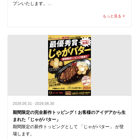
おります。

プンいたします。

皆さまからお預かりした募金は、熊本地方支援のため責任
を持って寄付いたします。

もっと見る
同区画は、これまで「金沢カレー キッチンユキ」が営業
していた場所です。キッチンユキは、金沢カレー協会にも
所属する金沢カレーをはじめとする多彩なメニューを提供
② 8月5日「ゴーゴーデー」売上の一部を寄付

している老舗であり、昔ながらの洋食文化と、濃厚でマイ
8月5日（水）の「ゴーゴーデー」における国内ゴーゴーカ
ルドな「金沢ブラックカレー」を通じて、多くのお客様に
レーグループ全店舗の売上（税抜）の5％（カレー1食あた
親しまれてきました。

り約50円相当）を義援金として寄付します。※1,000円の
「ゴーゴーカレー金沢エムザ店」は、単なる新店ではな
商品をご購入いただいた場合

く、金沢カレーの文化をこの地に継承する店舗としてオー
全国のお客様からいただく一皿一皿のご利用を、熊本地方
プンいたします。

への支援につなげてまいります。

なんと…ゴーゴーカレー店内で「キッチンユキのカレー」
を販売！

③ ゴーゴーカレーレトルト5,000食を支援物資として準備

2026.05.31 - 2026.06.30
被災地の状況や行政・支援団体からの要請に応じて、ゴー
ゴーゴーカレー金沢エムザ店内で「キッチンユキ金沢ブラ
期間限定の完全新作トッピング！お客様のアイデアから生
ゴーカレーレトルト5,000食を支援物資として要請をいた
ックカレー（中サイズのみ）」がご注文可能となります。

まれた「じゃがバター」
だいた後、なるべく速やかに届けることができる体制を整
金沢カレーを愛してくださる皆さまへ、そしてキッチンユ
期間限定の新作トッピングとして 「じゃがバター」 が登
えております。

キを愛してこられた皆さまへ、「この場所の味の記憶を、
場します。

必要とされる場所へ、必要なタイミングで、迅速に物資を