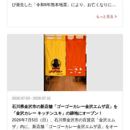
び発生した「令和8年熊本地震」により、お亡くなりにな
られた方々のご冥福を心よりお祈り申し上げますととも
もっと見る
に、被災された皆さま、そのご家族、ご関係者の皆さまに
心よりお見舞い申し上げます。

また、被災地で救助・復旧活動に尽力されている行政・自
治体・医療関係者・ボランティアの皆さまへ深く敬意を表
します。

ゴーゴーカレーは、一日も早い復旧・復興を願い、「ゴー
ゴーカレー熊本地方支援」を実施いたします。

支援内容

2026.07.03 - 2026.07.31
① 国内のゴーゴーカレーグループ全店舗で募金活動を実
石川県金沢市の新店舗「ゴーゴーカレー金沢エムザ店」を
施

「金沢カレー キッチンユキ」の跡地にオープン！
2026年7月31日（金）より順次、国内のゴーゴーカレーグ
2026年7月5日（日）、石川県金沢市の百貨店「金沢エム
ループ全店舗に募金箱を設置し、義援金の募集を開始して
ザ」内に、新店舗「ゴーゴーカレー金沢エムザ店」をオー