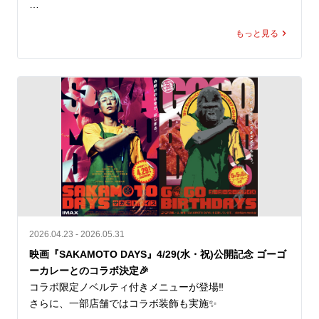
これからも一緒に楽しんでいただきたい」という思いを込
お届けできるよう対応してまいります。
めています。

「じゃがバター」はSNS投稿企画「#ゴーゴーカレー魔改
もっと見る
造トッピング選手権」において、応募総数800件超の中か
ゴーゴーカレーの“元気が出る一皿”と、キッチンユキの“老
ら最優秀賞に選ばれたトッピングです。

舗洋食屋さんの金沢ブラックカレー”。

ふたつご注文いただければ同じ金沢カレーでありながら、
揚げたじゃがいもにバターをのせた、コクうまの組み合わ
それぞれに個性がある2つの味を食べ比べることも可能で
せ。

す。

ほくほく感とバターの香りが、ゴーゴーカレーの濃厚なル
「キッチンユキ金沢ブラックカレー（中サイズのみ）」の
ーにぴったり合います。

ご提供価格は950円（税込）。

7月5日（日）のオープン日から、規定数量に達し次第の終
ロースカツカレーに追加して、さらに満足感を高めるもよ
了となります。

し。チキンカツやエビフライと合わせて、新しい組み合わ
せを探すもよし。生活者発の“魔改造”が、実際の店舗メニ
なお、当該期間中はレトルト「キッチンユキ金沢ブラック
ューとして登場します。

カレー」をお求めいただくことも可能です。ご提供価格は
2026.04.23 - 2026.05.31
一箱一食分550円（税込）です。

価格：¥200（税込）

映画『SAKAMOTO DAYS』4/29(水・祝)公開記念 ゴーゴ
ーカレーとのコラボ決定🎉
オープン記念キャンペーン①

一部店舗では取り扱っておりません
コラボ限定ノベルティ付きメニューが登場‼️

もちろんゴーゴーカレーも楽しんで！

さらに、一部店舗ではコラボ装飾も実施✨

ポークロースカツカレー（小）が、先着100名さま限定で