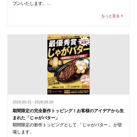
おります。

プンいたします。

皆さまからお預かりした募金は、熊本地方支援のため責任
を持って寄付いたします。

もっと見る
同区画は、これまで「金沢カレー キッチンユキ」が営業
していた場所です。キッチンユキは、金沢カレー協会にも
所属する金沢カレーをはじめとする多彩なメニューを提供
② 8月5日「ゴーゴーデー」売上の一部を寄付

している老舗であり、昔ながらの洋食文化と、濃厚でマイ
8月5日（水）の「ゴーゴーデー」における国内ゴーゴーカ
ルドな「金沢ブラックカレー」を通じて、多くのお客様に
レーグループ全店舗の売上（税抜）の5％（カレー1食あた
親しまれてきました。

り約50円相当）を義援金として寄付します。※1,000円の
「ゴーゴーカレー金沢エムザ店」は、単なる新店ではな
商品をご購入いただいた場合

く、金沢カレーの文化をこの地に継承する店舗としてオー
全国のお客様からいただく一皿一皿のご利用を、熊本地方
プンいたします。

への支援につなげてまいります。

なんと…ゴーゴーカレー店内で「キッチンユキのカレー」
を販売！

③ ゴーゴーカレーレトルト5,000食を支援物資として準備

2026.05.31 - 2026.06.30
被災地の状況や行政・支援団体からの要請に応じて、ゴー
ゴーゴーカレー金沢エムザ店内で「キッチンユキ金沢ブラ
期間限定の完全新作トッピング！お客様のアイデアから生
ゴーカレーレトルト5,000食を支援物資として要請をいた
ックカレー（中サイズのみ）」がご注文可能となります。

まれた「じゃがバター」
だいた後、なるべく速やかに届けることができる体制を整
金沢カレーを愛してくださる皆さまへ、そしてキッチンユ
期間限定の新作トッピングとして 「じゃがバター」 が登
えております。

キを愛してこられた皆さまへ、「この場所の味の記憶を、
場します。

必要とされる場所へ、必要なタイミングで、迅速に物資を