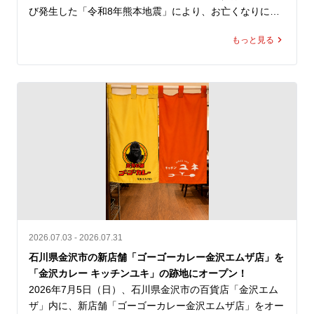
び発生した「令和8年熊本地震」により、お亡くなりにな
られた方々のご冥福を心よりお祈り申し上げますととも
もっと見る
に、被災された皆さま、そのご家族、ご関係者の皆さまに
心よりお見舞い申し上げます。

また、被災地で救助・復旧活動に尽力されている行政・自
治体・医療関係者・ボランティアの皆さまへ深く敬意を表
します。

ゴーゴーカレーは、一日も早い復旧・復興を願い、「ゴー
ゴーカレー熊本地方支援」を実施いたします。

支援内容

2026.07.03 - 2026.07.31
① 国内のゴーゴーカレーグループ全店舗で募金活動を実
石川県金沢市の新店舗「ゴーゴーカレー金沢エムザ店」を
施

「金沢カレー キッチンユキ」の跡地にオープン！
2026年7月31日（金）より順次、国内のゴーゴーカレーグ
2026年7月5日（日）、石川県金沢市の百貨店「金沢エム
ループ全店舗に募金箱を設置し、義援金の募集を開始して
ザ」内に、新店舗「ゴーゴーカレー金沢エムザ店」をオー