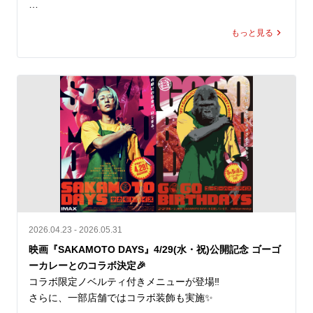
これからも一緒に楽しんでいただきたい」という思いを込
お届けできるよう対応してまいります。
めています。

「じゃがバター」はSNS投稿企画「#ゴーゴーカレー魔改
もっと見る
造トッピング選手権」において、応募総数800件超の中か
ゴーゴーカレーの“元気が出る一皿”と、キッチンユキの“老
ら最優秀賞に選ばれたトッピングです。

舗洋食屋さんの金沢ブラックカレー”。

ふたつご注文いただければ同じ金沢カレーでありながら、
揚げたじゃがいもにバターをのせた、コクうまの組み合わ
それぞれに個性がある2つの味を食べ比べることも可能で
せ。

す。

ほくほく感とバターの香りが、ゴーゴーカレーの濃厚なル
「キッチンユキ金沢ブラックカレー（中サイズのみ）」の
ーにぴったり合います。

ご提供価格は950円（税込）。

7月5日（日）のオープン日から、規定数量に達し次第の終
ロースカツカレーに追加して、さらに満足感を高めるもよ
了となります。

し。チキンカツやエビフライと合わせて、新しい組み合わ
せを探すもよし。生活者発の“魔改造”が、実際の店舗メニ
なお、当該期間中はレトルト「キッチンユキ金沢ブラック
ューとして登場します。

カレー」をお求めいただくことも可能です。ご提供価格は
2026.04.23 - 2026.05.31
一箱一食分550円（税込）です。

価格：¥200（税込）

映画『SAKAMOTO DAYS』4/29(水・祝)公開記念 ゴーゴ
ーカレーとのコラボ決定🎉
オープン記念キャンペーン①

一部店舗では取り扱っておりません
コラボ限定ノベルティ付きメニューが登場‼️

もちろんゴーゴーカレーも楽しんで！

さらに、一部店舗ではコラボ装飾も実施✨

ポークロースカツカレー（小）が、先着100名さま限定で