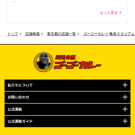
550円（税込）に！

“あの世界観”を、実際に体感できちゃう！

もっと見る
オープン当日の2026年7月5日（日）は、100名様限定でゴ
ここでしか味わえないコラボ、

ーゴーカレー「ポークロースカツカレー（小）」通常価格
いよいよ明日スタート

980円（税込）を、550円（税込）でご注文可能です。

トップ
店舗検索
東京都の店舗一覧
ゴーゴーカレー 亀有スタジアム
見逃すなリラ！！
550円はもちろん「ゴーゴー」価格。

金沢エムザ店をよろしくお願いします…の気持ちを込め
て、金沢の皆様にゴーゴーカレーをお楽しみいただくため
の100名さま限定キャンペーンです。

規定数量に達し次第の終了となりますので、ぜひお早めに
私たちについて
ご来店くださいませ。

お問い合わせ
オープン記念キャンペーン②

もちろんやります！ トッピング無料券大配布！

公式通販
公式通販ガイド
2026年7月5日（日）から7月14日（火）までの期間は、ゴ
ーゴーカレーでおなじみの「トッピング無料券」をプレゼ