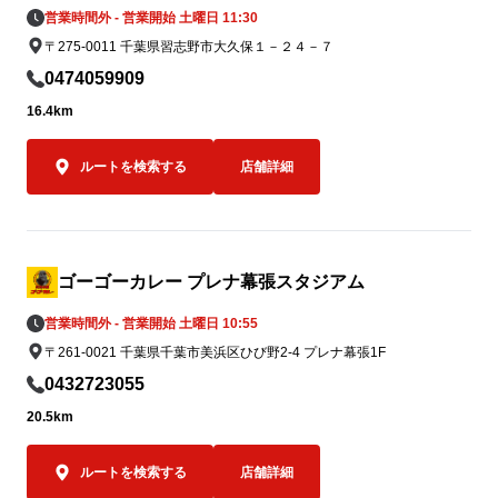
③ ゴーゴーカレーレトルト5,000食を支援
に達し次第の終
営業時間外 - 営業開始 土曜日 11:30
物資として準備

〒275-0011 千葉県習志野市大久保１－２４－７
被災地の状況や行政・支援団体からの要請
なお、当該期
0474059909
に応じて、ゴーゴーカレーレトルト5,000
キ金沢ブラッ
食を支援物資として要請をいただいた後、
ことも可能で
16.4km
なるべく速やかに届けることができる体制
550円（税込）
を整えております。

ルートを検索する
店舗詳細
必要とされる場所へ、必要なタイミング
オープン記念キ
で、迅速に物資をお届けできるよう対応し
もちろんゴーゴ
てまいります。
ポークロース
0名さま限定で
ゴーゴーカレー プレナ幕張スタジアム
オープン当日の
営業時間外 - 営業開始 土曜日 10:55
00名様限定
〒261-0021 千葉県千葉市美浜区ひび野2-4 プレナ幕張1F
スカツカレー（
0432723055
込）を、550
す。

20.5km
550円はもち
ルートを検索する
店舗詳細
金沢エムザ店