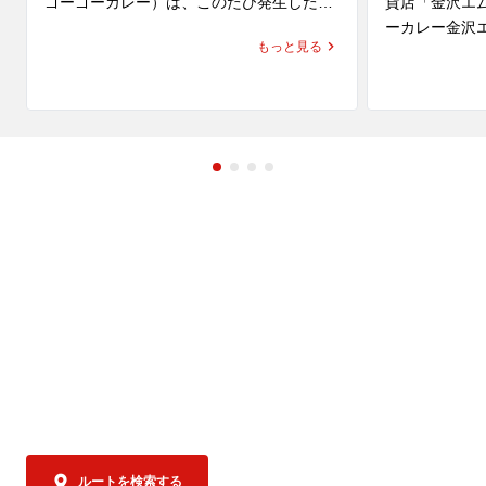
ゴーゴーカレー）は、このたび発生した
貨店「金沢エ
「令和8年熊本地震」により、お亡くなり
ーカレー金沢
もっと見る
になられた方々のご冥福を心よりお祈り申
ます。

し上げますとともに、被災された皆さま、
そのご家族、ご関係者の皆さまに心よりお
同区画は、こ
見舞い申し上げます。

ユキ」が営業
ユキは、金沢
また、被災地で救助・復旧活動に尽力され
カレーをはじ
ている行政・自治体・医療関係者・ボラン
供している老
ティアの皆さまへ深く敬意を表します。

化と、濃厚で
レー」を通じ
ゴーゴーカレーは、一日も早い復旧・復興
てきました。

を願い、「ゴーゴーカレー熊本地方支援」
「ゴーゴーカ
を実施いたします。

る新店ではな
地に継承する
す。

支援内容

なんと…ゴー
① 国内のゴーゴーカレーグループ全店舗で
ユキのカレー」
募金活動を実施

ルートを検索する