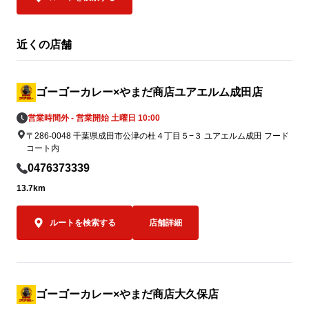
2026年7月31日（金）より順次、国内のゴ
ゴーゴーカレ
ーゴーカレーグループ全店舗に募金箱を設
ンユキ金沢ブ
置し、義援金の募集を開始しております。

み）」がご注文
近くの店舗
皆さまからお預かりした募金は、熊本地方
金沢カレーを
支援のため責任を持って寄付いたします。

してキッチン
へ、「この場
ゴーゴーカレー×やまだ商店ユアエルム成田店
一緒に楽しん
営業時間外 - 営業開始 土曜日 10:00
② 8月5日「ゴーゴーデー」売上の一部を
を込めています
〒286-0048 千葉県成田市公津の杜４丁目５−３ ユアエルム成田 フード
寄付

コート内
8月5日（水）の「ゴーゴーデー」における
ゴーゴーカレー
0476373339
国内ゴーゴーカレーグループ全店舗の売上
ッチンユキの
（税抜）の5％（カレー1食あたり約50円相
クカレー”。

13.7km
当）を義援金として寄付します。※1,000
ふたつご注文
円の商品をご購入いただいた場合

でありながら
ルートを検索する
店舗詳細
全国のお客様からいただく一皿一皿のご利
の味を食べ比べ
用を、熊本地方への支援につなげてまいり
「キッチンユ
ます。

イズのみ）」の
込）。

ゴーゴーカレー×やまだ商店大久保店
7月5日（日