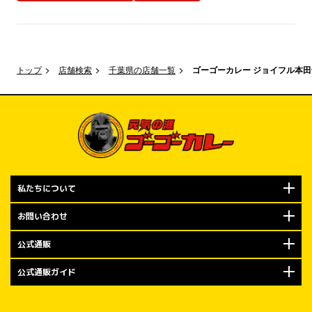
気持ちを込め
レーをお楽しみ
限定キャンペー
トップ
店舗検索
千葉県の店舗一覧
ゴーゴーカレー ジョイフル本
規定数量に達
で、ぜひお早め
オープン記念キ
もちろんやり
布！

2026年7月
私たちについて
での期間は、
お問い合わせ
「トッピング
ます。

公式通販
今回の金沢エ
公式通販ガイド
皆さまへのご
（日）のオー