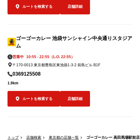
なるべく速やかに届けることができる体制
550円（税込）
ルートを検索する
店舗詳細
を整えております。

必要とされる場所へ、必要なタイミング
オープン記念キ
で、迅速に物資をお届けできるよう対応し
もちろんゴーゴ
てまいります。
ポークロース
ゴーゴーカレー 池袋サンシャイン中央通りスタジア
0名さま限定で
ム
オープン当日の
営業中
10:55 - 22:55（L.O. 22:55）
00名様限定
〒170-0013 東京都豊島区東池袋1-3-2 前島ビル B1F
スカツカレー（
0369125508
込）を、550
す。

1.9km
550円はもち
ルートを検索する
店舗詳細
金沢エムザ店
気持ちを込め
レーをお楽しみ
限定キャンペー
トップ
店舗検索
東京都の店舗一覧
ゴーゴーカレー 高田馬場駅前店
規定数量に達