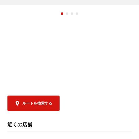
見舞い申し上げます。

ユキ」が営業
ユキは、金沢
また、被災地で救助・復旧活動に尽力され
カレーをはじ
ている行政・自治体・医療関係者・ボラン
供している老
ティアの皆さまへ深く敬意を表します。

化と、濃厚で
レー」を通じ
ゴーゴーカレーは、一日も早い復旧・復興
てきました。

を願い、「ゴーゴーカレー熊本地方支援」
「ゴーゴーカ
を実施いたします。

る新店ではな
地に継承する
す。

支援内容

なんと…ゴー
① 国内のゴーゴーカレーグループ全店舗で
ユキのカレー」
募金活動を実施

ルートを検索する
2026年7月31日（金）より順次、国内のゴ
ゴーゴーカレ
ーゴーカレーグループ全店舗に募金箱を設
ンユキ金沢ブ
置し、義援金の募集を開始しております。

み）」がご注文
近くの店舗
皆さまからお預かりした募金は、熊本地方
金沢カレーを
支援のため責任を持って寄付いたします。

してキッチン