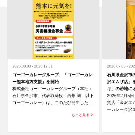
2026.08.03 - 2026.12.31
2026.07.03 - 20
ゴーゴーカレーグループ、「ゴーゴーカレ
石川県金沢市
ー熊本地方支援」を開始
沢エムザ店」
株式会社ゴーゴーカレーグループ（本社：
キ」の跡地に
石川県金沢市、代表取締役：西畑 誠、以下 
2026年7月
ゴーゴーカレー）は、このたび発生した
貨店「金沢エ
「令和8年熊本地震」により、お亡くなり
ーカレー金沢
もっと見る
になられた方々のご冥福を心よりお祈り申
ます。

し上げますとともに、被災された皆さま、
そのご家族、ご関係者の皆さまに心よりお
同区画は、こ