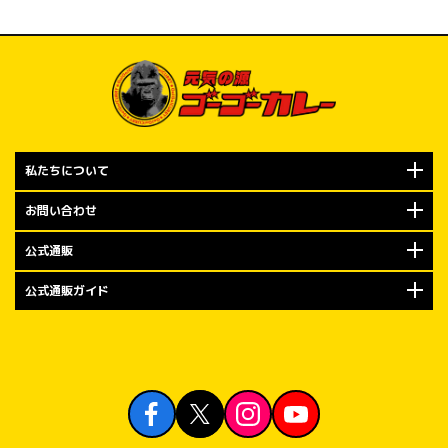
で、ぜひお早め
オープン記念キ
もちろんやり
布！

2026年7月
私たちについて
での期間は、
「トッピング
お問い合わせ
ます。

公式通販
今回の金沢エ
公式通販ガイド
皆さまへのご
（日）のオー
お客様には「
り」を、7月6
初週にご来店
ピング無料券1