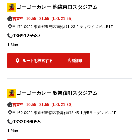
へ、「この場
ゴーゴーカレー 池袋東口スタジアム
一緒に楽しん
営業中
10:55 - 21:55（L.O. 21:55）
② 8月5日「ゴーゴーデー」売上の一部を
を込めています
〒171-0022 東京都豊島区南池袋1-23-2 ティワイズビルB1F
寄付

8月5日（水）の「ゴーゴーデー」における
ゴーゴーカレー
0369125587
国内ゴーゴーカレーグループ全店舗の売上
ッチンユキの
1.8km
（税抜）の5％（カレー1食あたり約50円相
クカレー”。

当）を義援金として寄付します。※1,000
ふたつご注文
ルートを検索する
店舗詳細
円の商品をご購入いただいた場合

でありながら
全国のお客様からいただく一皿一皿のご利
の味を食べ比べ
用を、熊本地方への支援につなげてまいり
「キッチンユ
ます。

イズのみ）」の
込）。

ゴーゴーカレー 歌舞伎町スタジアム
7月5日（日
営業中
10:55 - 21:55（L.O. 21:30）
③ ゴーゴーカレーレトルト5,000食を支援
に達し次第の終
〒160-0021 東京都新宿区歌舞伎町2-45-1 第5ライデンビル1F
物資として準備

被災地の状況や行政・支援団体からの要請
なお、当該期
0332086055
に応じて、ゴーゴーカレーレトルト5,000
キ金沢ブラッ
1.9km
食を支援物資として要請をいただいた後、
ことも可能で