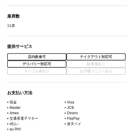
座席数
11席
提供サービス
店内飲食可
テイクアウト対応可
デリバリー対応可
駐車場あり
テーブル席あり
お子様メニューあり
お支払い方法
現金
Visa
Master
JCB
Amex
Diners
交通系電子マネー
PayPay
d払い
楽天ペイ
au PAY