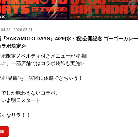
.04.23 - 2026.05.31
『SAKAMOTO DAYS』4/29(水・祝)公開記念 ゴーゴーカレ
ラボ決定🎉
ボ限定ノベルティ付きメニューが登場‼️

らに、一部店舗ではコラボ装飾も実施✨

の世界観”を、実際に体感できちゃう！

こでしか味わえないコラボ、

よいよ明日スタート

逃すなリラ！！
細