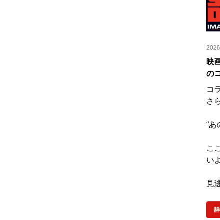
2026
映画
のコ
コラ
さ
“あ
こ
い
見
詳