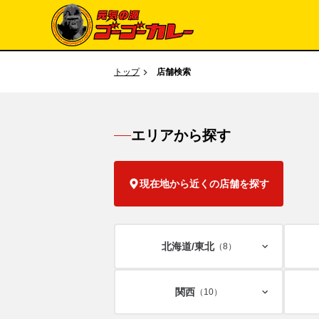
トップ
店舗検索
エリアから探す
現在地から近くの店舗を探す
北海道/
東北
（8）
関西
（10）