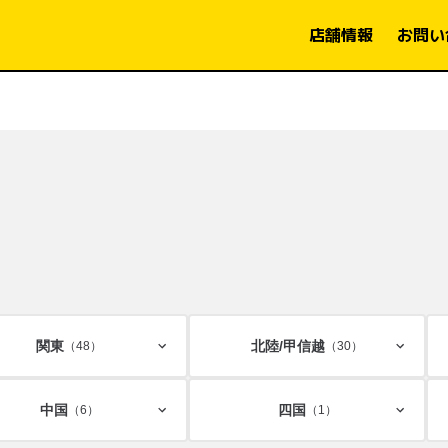
店舗情報
お問い
関東
北陸/
甲信越
（48）
（30）
中国
四国
（6）
（1）