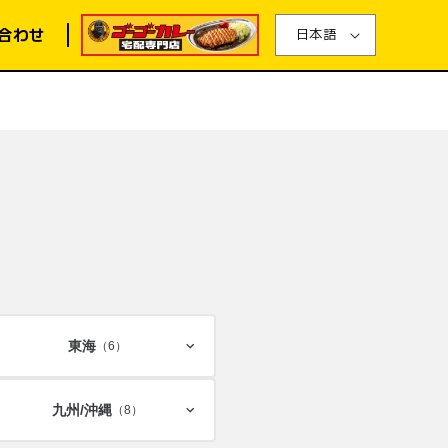
合わせ
日本語
東海
（6）
九州/
沖縄
（8）