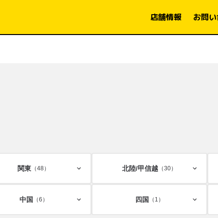
店舗情報
お問い
関東
北陸/
甲信越
（48）
（30）
中国
四国
（6）
（1）