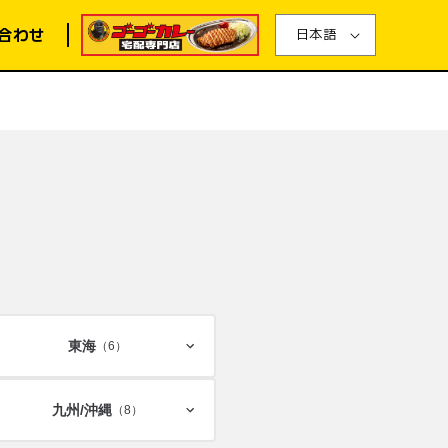
合わせ
日本語
東海
（6）
九州/
沖縄
（8）