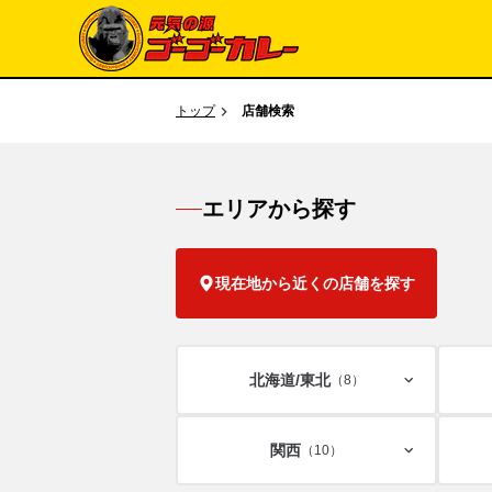
トップ
店舗検索
エリアから探す
現在地から近くの店舗を探す
北海道/
東北
（8）
関西
（10）