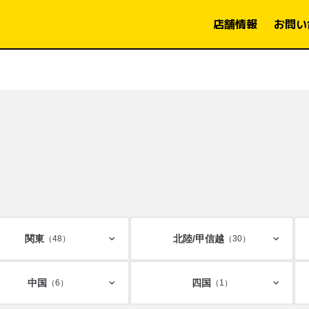
店舗情報
お問い
関東
北陸/
甲信越
（48）
（30）
中国
四国
（6）
（1）