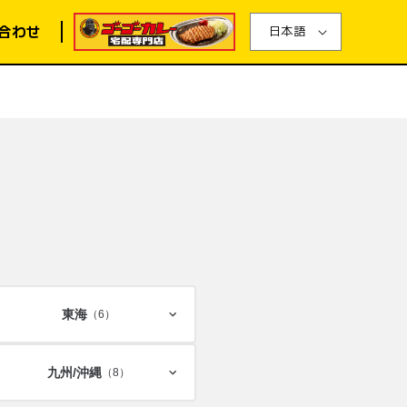
合わせ
日本語
東海
（6）
九州/
沖縄
（8）