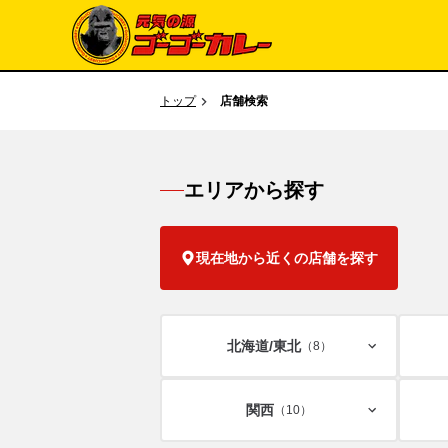
トップ
店舗検索
エリアから探す
現在地から近くの店舗を探す
北海道/
東北
（8）
関西
（10）