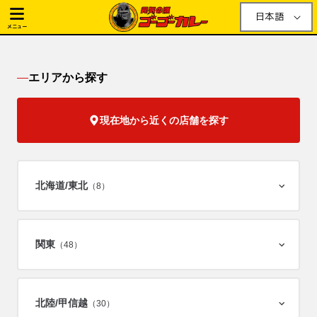
日本語
メニュー
エリアから探す
現在地から近くの店舗を探す
北海道/
東北
（8）
関東
（48）
北陸/
甲信越
（30）