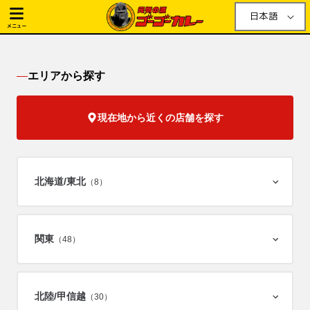
日本語
メニュー
エリアから探す
現在地から近くの店舗を探す
北海道/
東北
（8）
関東
（48）
北陸/
甲信越
（30）