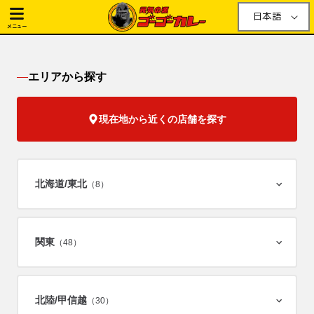
日本語
メニュー
エリアから探す
現在地から近くの店舗を探す
北海道/
東北
（8）
関東
（48）
北陸/
甲信越
（30）