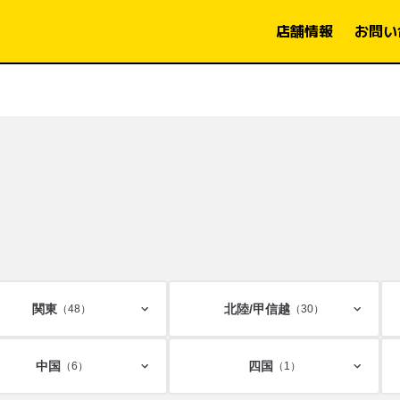
店舗情報
お問い
関東
北陸/
甲信越
（48）
（30）
中国
四国
（6）
（1）