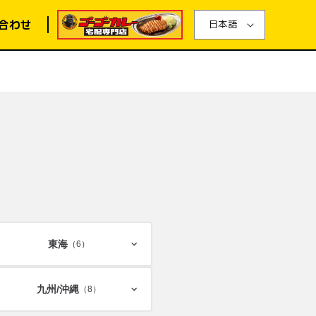
合わせ
日本語
東海
（6）
九州/
沖縄
（8）