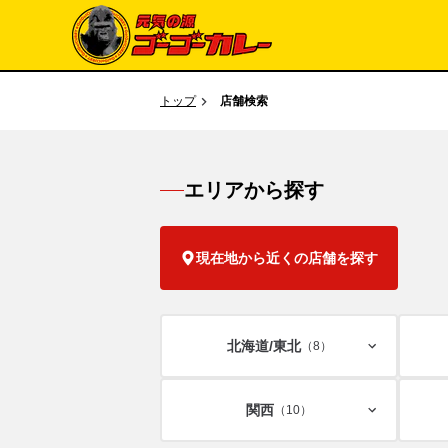
トップ
店舗検索
エリアから探す
現在地から近くの店舗を探す
北海道/
東北
（8）
関西
（10）