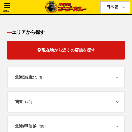
日本語
メニュー
エリアから探す
現在地から近くの店舗を探す
北海道/
東北
（8）
関東
（48）
北陸/
甲信越
（30）