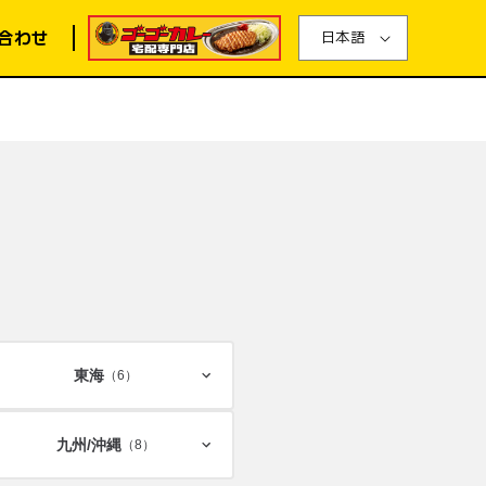
合わせ
日本語
東海
（6）
九州/
沖縄
（8）