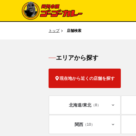
トップ
店舗検索
エリアから探す
現在地から近くの店舗を探す
北海道/
東北
（8）
関西
（10）