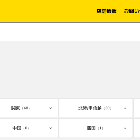
店舗情報
お問い
関東
北陸/
甲信越
（48）
（30）
中国
四国
（6）
（1）