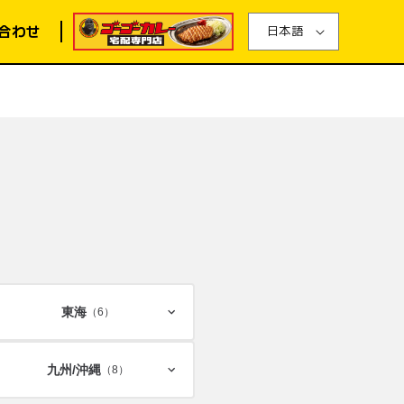
合わせ
日本語
東海
（6）
九州/
沖縄
（8）