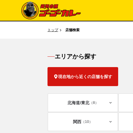
トップ
店舗検索
エリアから探す
現在地から近くの店舗を探す
北海道/
東北
（8）
関西
（10）