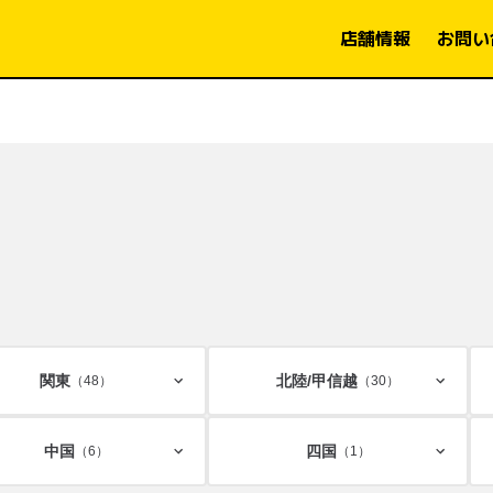
店舗情報
お問い
関東
北陸/
甲信越
（48）
（30）
中国
四国
（6）
（1）