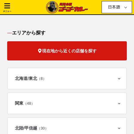
日本語
メニュー
エリアから探す
現在地から近くの店舗を探す
北海道/
東北
（8）
関東
（48）
北陸/
甲信越
（30）